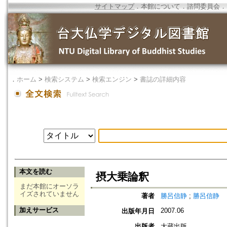
サイトマップ
．
本館について
．
諮問委員会
．
．
ホーム
>
検索システム
>
検索エンジン
>
書誌の詳細内容
本文を読む
摂大乗論釈
まだ本館にオーソラ
イズされていません
著者
勝呂信静
;
勝呂信静
加えサービス
2007.06
出版年月日
出版者
大蔵出版