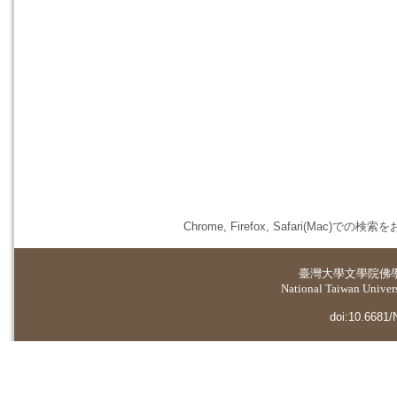
Chrome, Firefox, Safari(
臺灣大學
文學院佛
National Taiwan Universi
doi:10.6681