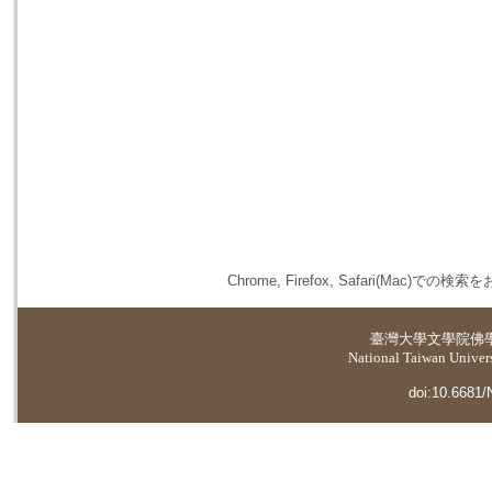
Chrome, Firefox, Safari(
臺灣大學
文學院佛
National Taiwan Universi
doi:10.6681