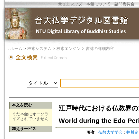
サイトマップ
．
本館について
．
諮問委員会
．
．
ホーム
>
検索システム
>
検索エンジン
>
書誌の詳細内容
本文を読む
江戸時代における仏教界の粛正様相=Th
まだ本館にオーソラ
イズされていません
World during the Edo Per
加えサービス
著者
仏教大学学会
;
井川定慶 