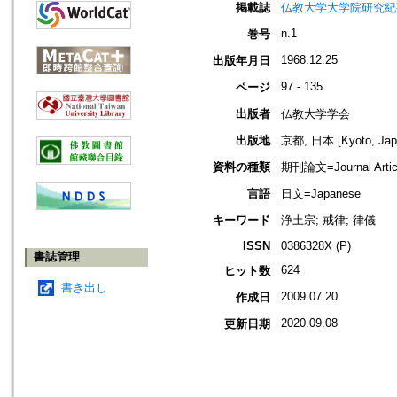
掲載誌
仏教大学大学院研究紀要=Memoir
n.1
巻号
1968.12.25
出版年月日
97 - 135
ページ
出版者
仏教大学学会
出版地
京都, 日本 [Kyoto, Jap
資料の種類
期刊論文=Journal Artic
言語
日文=Japanese
キーワード
浄土宗; 戒律; 律儀
ISSN
0386328X (P)
書誌管理
624
ヒット数
書き出し
2009.07.20
作成日
2020.09.08
更新日期