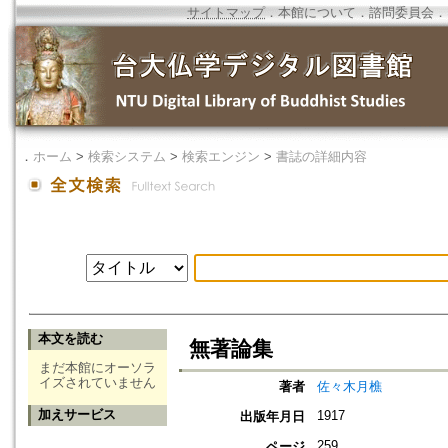
サイトマップ
．
本館について
．
諮問委員会
．
．
ホーム
>
検索システム
>
検索エンジン
>
書誌の詳細内容
本文を読む
無著論集
まだ本館にオーソラ
イズされていません
著者
佐々木月樵
加えサービス
1917
出版年月日
259
ページ