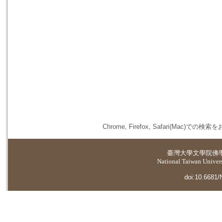
Chrome, Firefox, Safari(
臺灣大學
文學院佛
National Taiwan Universi
doi:10.6681