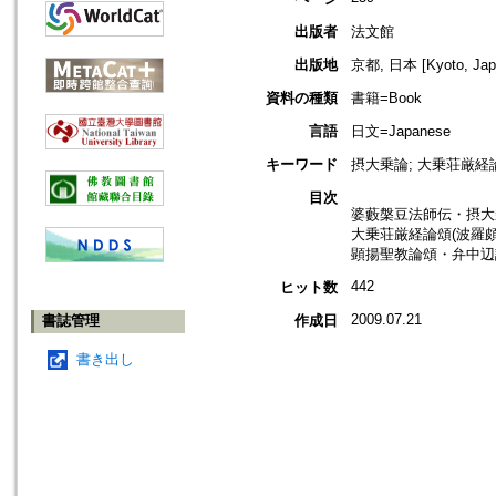
出版者
法文館
出版地
京都, 日本 [Kyoto, Jap
資料の種類
書籍=Book
言語
日文=Japanese
キーワード
摂大乗論; 大乗荘厳経
目次
婆藪槃豆法師伝・摂大
大乗荘厳経論頌(波羅頗
顕揚聖教論頌・弁中辺
442
ヒット数
2009.07.21
書誌管理
作成日
書き出し