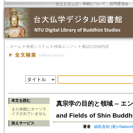
サイトマップ
．
本館について
．
諮問委員会
．
．
ホーム
>
検索システム
>
検索エンジン
>
書誌の詳細内容
本文を読む
真宗学の目的と領域 -- 
まだ本館にオーソラ
イズされていません
and Fields of Shin Budd
加えサービス
著者
鍋島直樹 (著)=Nabeshima