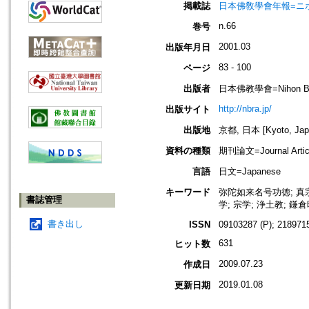
掲載誌
日本佛敎學會年報=ニホン ブッキ
n.66
巻号
2001.03
出版年月日
83 - 100
ページ
出版者
日本佛教學會=Nihon Buddh
http://nbra.jp/
出版サイト
出版地
京都, 日本 [Kyoto, Jap
資料の種類
期刊論文=Journal Artic
言語
日文=Japanese
キーワード
弥陀如来名号功徳; 真宗; 
書誌管理
学; 宗学; 浄土教; 鎌
書き出し
ISSN
09103287 (P); 2189715
631
ヒット数
2009.07.23
作成日
2019.01.08
更新日期