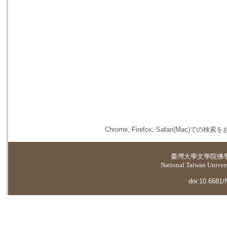
Chrome, Firefox, Safari(
臺灣大學
文學院佛
National Taiwan Universi
doi:10.6681