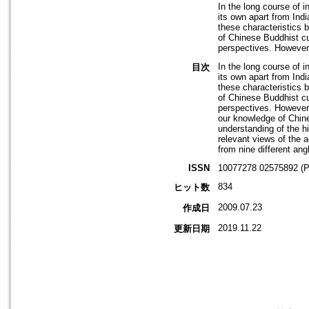
In the long course of 
its own apart from In
these characteristics
of Chinese Buddhist cu
perspectives. However,
In the long course of 
目次
its own apart from In
these characteristics
of Chinese Buddhist cu
perspectives. However,
our knowledge of Chine
understanding of the h
relevant views of the 
from nine different ang
ISSN
10077278 02575892 (P
834
ヒット数
2009.07.23
作成日
2019.11.22
更新日期