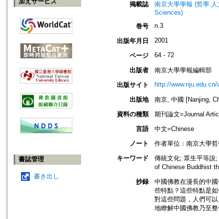
加えサービス
掲載誌
南京大學學報 (哲學.人文科學.社會
Sciences)
n.3
巻号
2001
出版年月日
64 - 72
ページ
出版者
南京大學學報編輯部
http://www.nju.edu.cn/
出版サイト
出版地
南京, 中國 [Nanjing, Ch
資料の種類
期刊論文=Journal Artic
言語
中文=Chinese
ノート
作者單位：南京大學哲
キーワード
傳統文化; 眾生平等說; 心性
書誌管理
of Chinese Buddhist 
書き出し
抄録
中國佛教在漫長的中國
些特點？這些特點是如
對這些問題，人們可以
地瞭解中國佛教乃至整