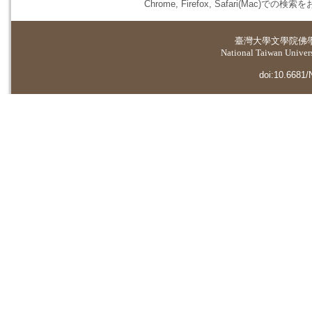
Chrome, Firefox, Safari(
臺灣大學
文學院佛
National Taiwan Universi
doi:10.6681