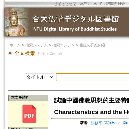
サイトマップ
．
本館について
．
諮問委員会
．
．
ホーム
>
検索システム
>
検索エンジン
>
書誌の詳細内容
本文を読む
試論中國佛教思想的主要特點及其人文
Characteristics and the 
著者
洪修平 (著)=Hong, Xiu-p