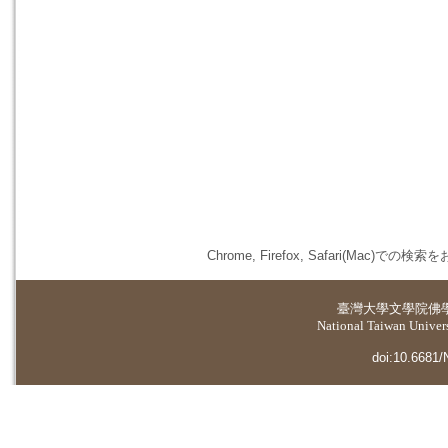
Chrome, Firefox, Safari(
臺灣大學
文學院佛
National Taiwan Universi
doi:10.6681