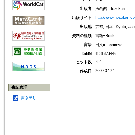
出版者
法蔵館=Hozokan
http://www.hozokan.co.
出版サイト
出版地
京都, 日本 [Kyoto, Jap
資料の種類
書籍=Book
言語
日文=Japanese
ISBN
4831873446
794
ヒット数
2009.07.24
作成日
書誌管理
書き出し