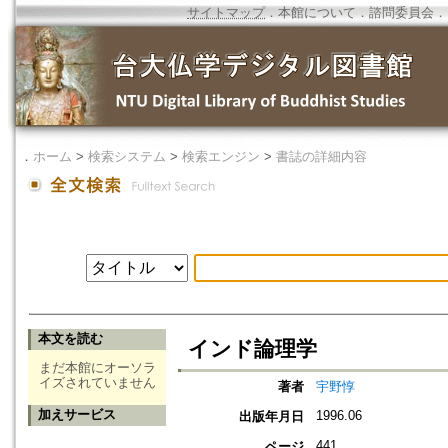
サイトマップ
．
本館について
．
諮問委員会
．
．
ホーム
>
検索システム
>
検索エンジン
>
書誌の詳細内容
本文を読む
インド論理学
まだ本館にオーソラ
イズされていません
著者
宇野惇
加えサービス
1996.06
出版年月日
441
ページ