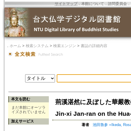
サイトマップ
．
本館について
．
諮問委員会
．
．
ホーム
>
検索システム
>
検索エンジン
>
書誌の詳細内容
本文を読む
荊溪湛然に及ぼした華嚴教學の影
まだ本館にオーソラ
イズされていません
Jin-xi Jan-ran on the Hu
加えサービス
著者
池田魯参 =Ikeda, Ros