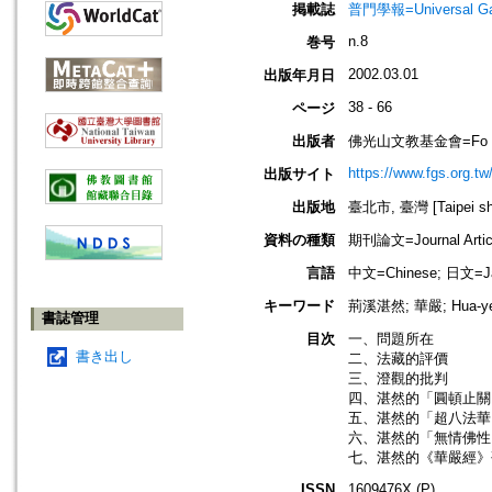
掲載誌
普門學報=Universal Gate
n.8
巻号
2002.03.01
出版年月日
38 - 66
ページ
出版者
佛光山文教基金會=Fo Guang 
https://www.fgs.org.tw
出版サイト
出版地
臺北市, 臺灣 [Taipei shi
資料の種類
期刊論文=Journal Artic
言語
中文=Chinese; 日文=J
キーワード
荊溪湛然; 華嚴; Hua-ye
書誌管理
目次
一、問題所在
書き出し
二、法藏的評價
三、澄觀的批判
四、湛然的「圓頓止關
五、湛然的「超八法華
六、湛然的「無情佛性
七、湛然的《華嚴經》
ISSN
1609476X (P)