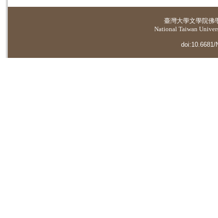
臺灣大學
文學院佛
National Taiwan Universi
doi:10.6681