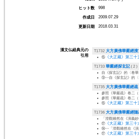
998
ヒット数
2009.07.29
作成日
2018.03.31
更新日期
漢文仏経典元の
大方廣佛華嚴經搜
T1732
引用
《大正藏》第三十
⑮
華嚴經探玄記
T1733
( 2 )
自《探玄記》的〈卷華
⑨⋯自《探玄記》的〈
大方廣佛華嚴經疏
T1735
參照《華嚴疏》卷二（
參照《華嚴疏》卷二（
《大正藏》第三十
⑮
大方廣佛華嚴經隨
T1736
「澄觀雖然在《演義鈔
《大正藏》第三十
⑰
⑭⋯「澄觀雖然在《演
《大正藏》第三十
⑰