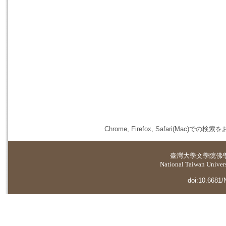
Chrome, Firefox, Safari(
臺灣大學
文學院佛
National Taiwan Universi
doi:10.6681