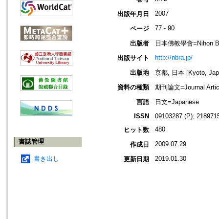
2007
出版年月日
77 - 90
ページ
出版者
日本佛教學會=Nihon Buddh
http://nbra.jp/
出版サイト
出版地
京都, 日本 [Kyoto, Jap
資料の種類
期刊論文=Journal Artic
言語
日文=Japanese
ISSN
09103287 (P); 2189715
480
ヒット数
書誌管理
2009.07.29
作成日
書き出し
2019.01.30
更新日期