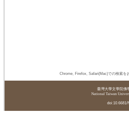
Chrome, Firefox, Safari(
臺灣大學
文學院佛
National Taiwan Universi
doi:10.6681