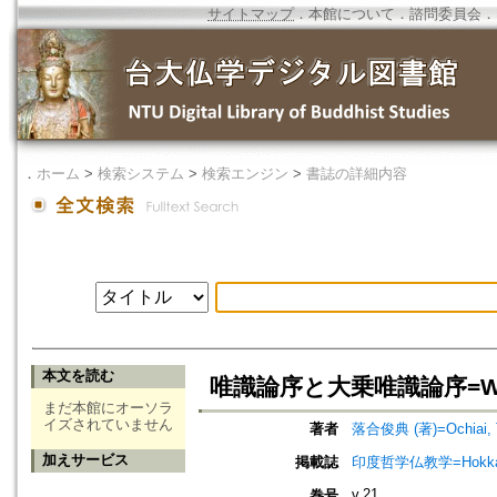
サイトマップ
．
本館について
．
諮問委員会
．
．
ホーム
>
検索システム
>
検索エンジン
>
書誌の詳細内容
本文を読む
唯識論序と大乗唯識論序=Wei-shi-
まだ本館にオーソラ
イズされていません
著者
落合俊典 (著)=Ochiai, To
加えサービス
掲載誌
印度哲学仏教学=Hokkaido jo
v.21
巻号