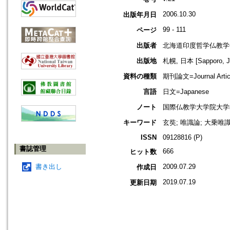
2006.10.30
出版年月日
99 - 111
ページ
出版者
北海道印度哲学仏教学
出版地
札幌, 日本 [Sapporo, J
資料の種類
期刊論文=Journal Artic
言語
日文=Japanese
ノート
国際仏教学大学院大学
キーワード
玄奘; 唯識論; 大乗唯識
ISSN
09128816 (P)
書誌管理
666
ヒット数
書き出し
2009.07.29
作成日
2019.07.19
更新日期