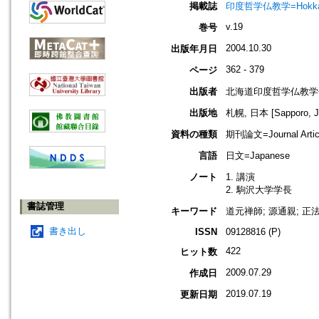
掲載誌
印度哲学仏教学=Hokkaido jo
v.19
巻号
2004.10.30
出版年月日
362 - 379
ページ
出版者
北海道印度哲学仏教学
出版地
札幌, 日本 [Sapporo, J
資料の種類
期刊論文=Journal Artic
言語
日文=Japanese
ノート
1. 講演
2. 駒沢大学学長
書誌管理
キーワード
道元禅師; 源通親; 正
書き出し
ISSN
09128816 (P)
422
ヒット数
2009.07.29
作成日
2019.07.19
更新日期