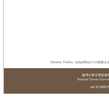
Chrome, Firefox, Safari(
臺灣大學
文學院佛
National Taiwan Universi
doi:10.6681