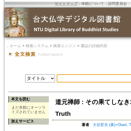
サイトマップ
．
本館について
．
諮問委員会
．
．
ホーム
>
検索システム
>
検索エンジン
>
書誌の詳細内容
本文を読む
道元禅師 : その果てしなき求道の旅
まだ本館にオーソラ
イズされていません
Truth
加えサービス
著者
大谷哲夫 (著)=Otani, Tet