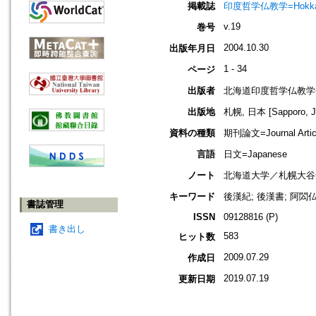
掲載誌
印度哲学仏教学=Hokkaido jo
v.19
巻号
2004.10.30
出版年月日
1 - 34
ページ
出版者
北海道印度哲学仏教学
出版地
札幌, 日本 [Sapporo, J
資料の種類
期刊論文=Journal Artic
言語
日文=Japanese
ノート
北海道大学／札幌大谷
キーワード
後漢紀; 後漢書; 阿閦仏
書誌管理
ISSN
09128816 (P)
書き出し
583
ヒット数
2009.07.29
作成日
2019.07.19
更新日期