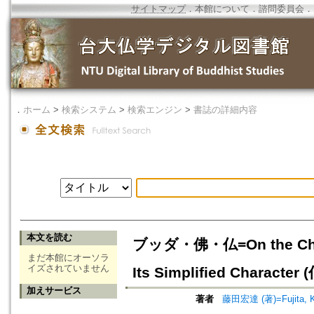
サイトマップ
．
本館について
．
諮問委員会
．
．
ホーム
>
検索システム
>
検索エンジン
>
書誌の詳細内容
本文を読む
ブッダ・佛・仏=On the Chinese
まだ本館にオーソラ
イズされていません
Its Simplified Character 
加えサービス
著者
藤田宏達 (著)=Fujita, Ko