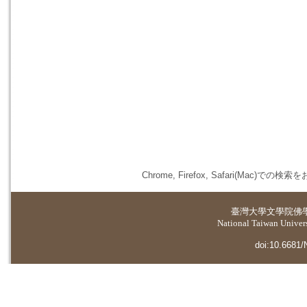
Chrome, Firefox, Safari(
臺灣大學
文學院佛
National Taiwan Universi
doi:10.6681