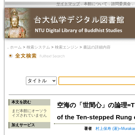
サイトマップ
．
本館について
．
諮問委員会
．
．
ホーム
>
検索システム
>
検索エンジン
>
書誌の詳細内容
本文を読む
空海の「世間心」の論理=The Logic
まだ本館にオーソラ
イズされていません
of the Ten-stepped Rung
加えサービス
著者
村上保寿 (著)=Murakami,