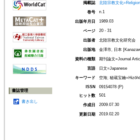
掲載誌
北陸宗教文化=Religio
n.1
巻号
1989.03
出版年月日
20 - 31
ページ
出版者
北陸宗教文化研究会
出版地
金澤市, 日本 [Kanazawa-
資料の種類
期刊論文=Journal Artic
言語
日文=Japanese
キーワード
空海; 秘蔵宝鑰=Hizōh
ISSN
09154078 (P)
書誌管理
501
ヒット数
書き出し
2009.07.30
作成日
2019.02.20
更新日期