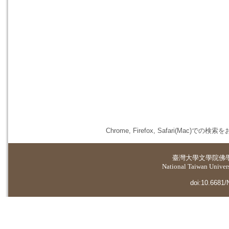
Chrome, Firefox, Safari(
臺灣大學
文學院佛
National Taiwan Universi
doi:10.6681