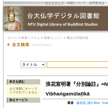
サイトマップ
．
本館について
．
諮問委員会
．
．
ホーム
>
検索システム
>
検索エンジン
>
書誌の詳細内容
本文を読む
浪花宣明著『分別論註』=Naniwa 
まだ本館にオーソラ
イズされていません
Vibhaṅgamūlaṭīkā
加えサービス
著者
森祖道 (著)=Mori, Sodo 