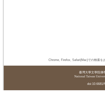
Chrome, Firefox, Safari(
臺灣大學
文學院佛
National Taiwan Universi
doi:10.6681