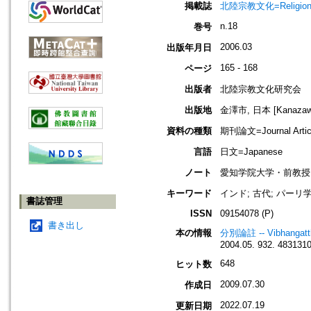
掲載誌
北陸宗教文化=Religio
n.18
巻号
2006.03
出版年月日
165 - 168
ページ
出版者
北陸宗教文化研究会
出版地
金澤市, 日本 [Kanazawa-
資料の種類
期刊論文=Journal Artic
言語
日文=Japanese
ノート
愛知学院大学・前教授
キーワード
インド; 古代; パーリ学;
書誌管理
ISSN
09154078 (P)
書き出し
本の情報
分別論註 -- Vibhangatt
2004.05. 932. 483131
648
ヒット数
2009.07.30
作成日
2022.07.19
更新日期