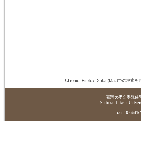
Chrome, Firefox, Safari(
臺灣大學
文學院佛
National Taiwan Universi
doi:10.6681