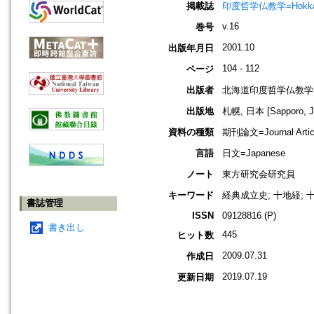
掲載誌
印度哲学仏教学=Hokkaido jo
v.16
巻号
2001.10
出版年月日
104 - 112
ページ
出版者
北海道印度哲学仏教学
出版地
札幌, 日本 [Sapporo, J
資料の種類
期刊論文=Journal Artic
言語
日文=Japanese
ノート
東方研究会研究員
キーワード
経典成立史; 十地経; 十地
書誌管理
ISSN
09128816 (P)
書き出し
445
ヒット数
2009.07.31
作成日
2019.07.19
更新日期