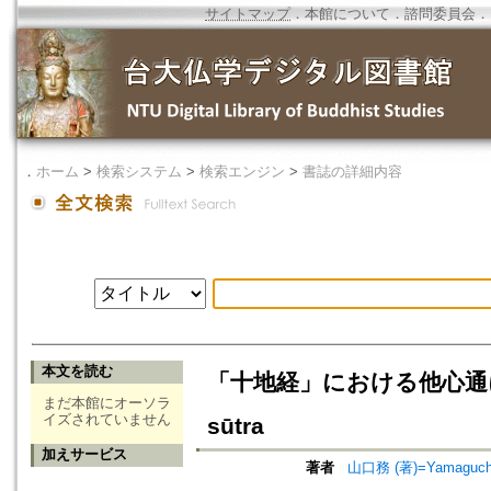
サイトマップ
．
本館について
．
諮問委員会
．
．
ホーム
>
検索システム
>
検索エンジン
>
書誌の詳細内容
本文を読む
「十地経」における他心通について=On
まだ本館にオーソラ
イズされていません
sūtra
加えサービス
著者
山口務 (著)=Yamaguchi,