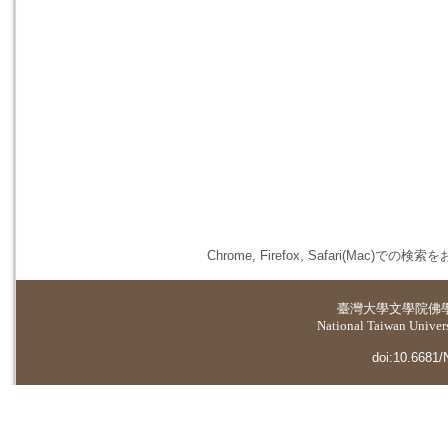
Chrome, Firefox, Safari(
臺灣大學
文學院佛
National Taiwan Universi
doi:10.6681