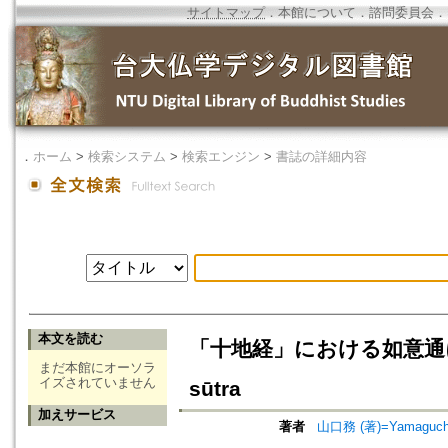
サイトマップ
．
本館について
．
諮問委員会
．
．
ホーム
>
検索システム
>
検索エンジン
>
書誌の詳細内容
本文を読む
「十地経」における如意通について=O
まだ本館にオーソラ
イズされていません
sūtra
加えサービス
著者
山口務 (著)=Yamaguchi,