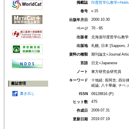
掲載誌
印度哲学仏教学=Hokkaido jo
v.15
巻号
2000.10.30
出版年月日
70 - 85
ページ
出版者
北海道印度哲学仏教学
出版地
札幌, 日本 [Sapporo, J
資料の種類
期刊論文=Journal Artic
言語
日文=Japanese
ノート
東方研究会研究員
キーワード
十地経; 長阿含; 四分
書誌管理
経論; 八十華厳; チベ
書き出し
ISSN
09128816 (P)
475
ヒット数
2009.07.31
作成日
2019.07.19
更新日期