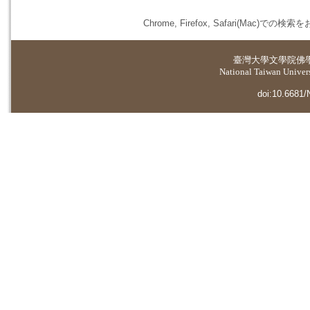
Chrome, Firefox, Safari(
臺灣大學
文學院佛
National Taiwan Universi
doi:10.6681