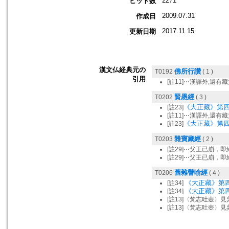
2271
ヒット数
2009.07.31
作成日
2017.11.15
更新日期
漢文仏経典元の
佛所行讚
T0192
( 1 )
引用
[註11]⋯漢譯外,還
賢愚經
T0202
( 3 )
《大正藏》第四
[註23]
[註11]⋯漢譯外,還
《大正藏》第四
[註23]
雜寶藏經
T0203
( 2 )
[註29]⋯父王已崩，
[註29]⋯父王已崩，
舊雜譬喻經
T0206
( 4 )
《大正藏》第
[註34]
《大正藏》第
[註34]
[註13]〈梵志吐壺〉
[註13]〈梵志吐壺〉