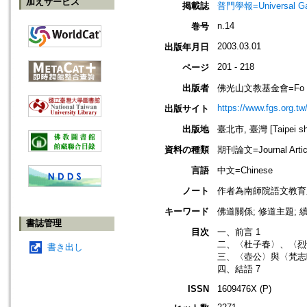
加えサービス
掲載誌
普門學報=Universal Gate
n.14
巻号
2003.03.01
出版年月日
201 - 218
ページ
出版者
佛光山文教基金會=Fo Guang 
https://www.fgs.org.tw
出版サイト
出版地
臺北市, 臺灣 [Taipei shi
資料の種類
期刊論文=Journal Artic
言語
中文=Chinese
ノート
作者為南師院語文教育
キーワード
佛道關係; 修道主題; 
書誌管理
目次
一、前言 1
二、〈杜子春〉、〈烈
書き出し
三、〈壺公〉與〈梵志
四、結語 7
ISSN
1609476X (P)