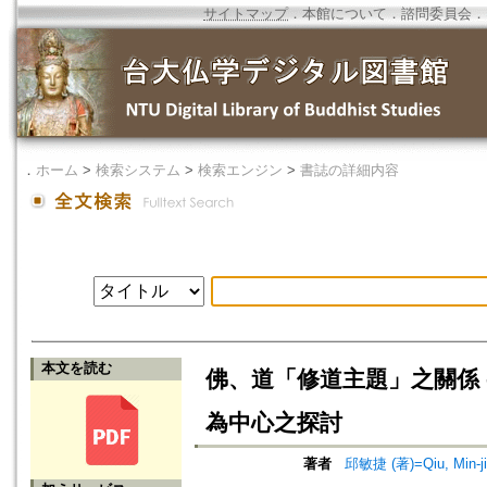
サイトマップ
．
本館について
．
諮問委員会
．
．
ホーム
>
検索システム
>
検索エンジン
>
書誌の詳細内容
本文を読む
佛、道「修道主題」之關係 
為中心之探討
著者
邱敏捷 (著)=Qiu, Min-jie