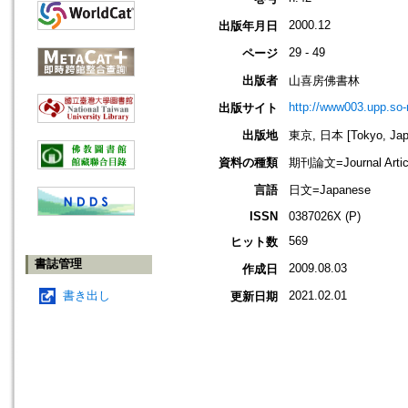
2000.12
出版年月日
29 - 49
ページ
出版者
山喜房佛書林
http://www003.upp.so-n
出版サイト
出版地
東京, 日本 [Tokyo, Jap
資料の種類
期刊論文=Journal Artic
言語
日文=Japanese
ISSN
0387026X (P)
569
ヒット数
書誌管理
2009.08.03
作成日
書き出し
2021.02.01
更新日期