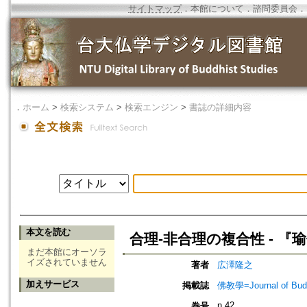
サイトマップ
．
本館について
．
諮問委員会
．
．
ホーム
>
検索システム
>
検索エンジン
>
書誌の詳細内容
本文を読む
合理-非合理の複合性 - 
まだ本館にオーソラ
イズされていません
著者
広澤隆之
加えサービス
掲載誌
佛教學=Journal of B
n.42
巻号