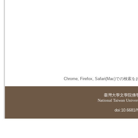
Chrome, Firefox, Safari(
臺灣大學
文學院佛
National Taiwan Universi
doi:10.6681