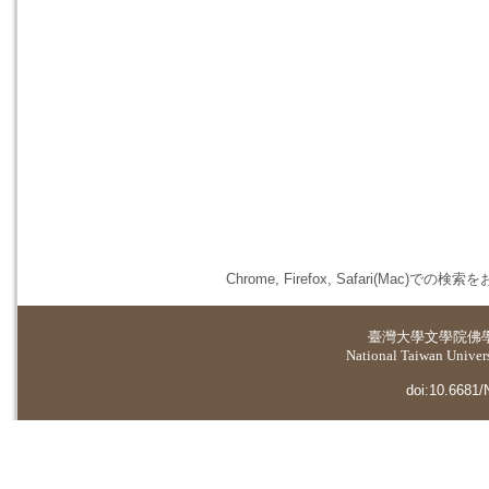
Chrome, Firefox, Safari(
臺灣大學
文學院佛
National Taiwan Universi
doi:10.6681