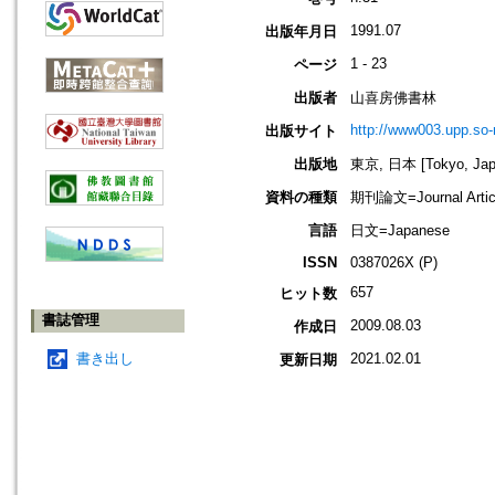
1991.07
出版年月日
1 - 23
ページ
出版者
山喜房佛書林
http://www003.upp.so-n
出版サイト
出版地
東京, 日本 [Tokyo, Jap
資料の種類
期刊論文=Journal Artic
言語
日文=Japanese
ISSN
0387026X (P)
657
ヒット数
書誌管理
2009.08.03
作成日
書き出し
2021.02.01
更新日期