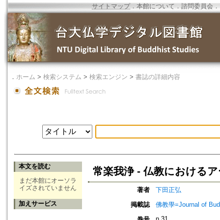
サイトマップ
．
本館について
．
諮問委員会
．
．
ホーム
>
検索システム
>
検索エンジン
>
書誌の詳細内容
本文を読む
常楽我浄 - 仏教における
まだ本館にオーソラ
イズされていません
著者
下田正弘
加えサービス
掲載誌
佛教學=Journal of B
n.31
巻号