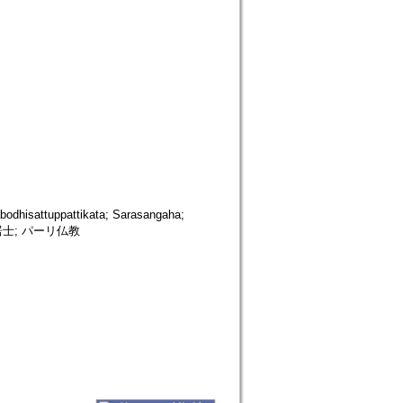
dhisattuppattikata; Sarasangaha;
チッタ居士; パーリ仏教