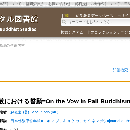
本館について
．
諮問委員会
．
お問い合わせ
．
資料提供
．
著作権について
．
当
｜
書目
｜
仏学著者データベース
｜
当サイ
検索システム
全文コレクション
デジ
．
．
書誌の詳細内容
詳細検索
おける誓願=On the Vow in Pali Buddhis
著者
森祖道 (著)=Mori, Sodo (au.)
載誌
日本佛敎學會年報=ニホン ブッキョウ ガッカイ ネンポウ=journal of the Nippon 
n.60
巻号