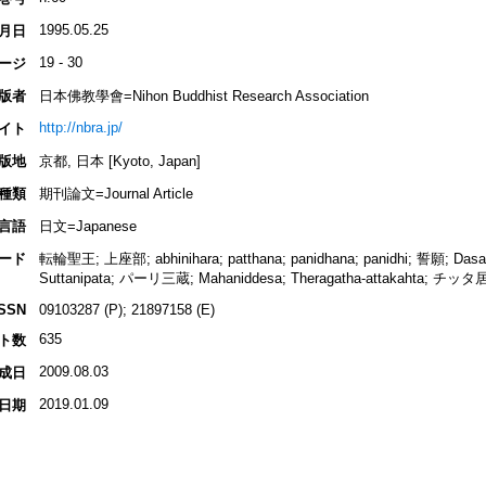
1995.05.25
月日
19 - 30
ージ
版者
日本佛教學會=Nihon Buddhist Research Association
http://nbra.jp/
イト
版地
京都, 日本 [Kyoto, Japan]
種類
期刊論文=Journal Article
言語
日文=Japanese
ード
転輪聖王; 上座部; abhinihara; patthana; panidhana; panidhi; 誓願; Dasabo
Suttanipata; パーリ三蔵; Mahaniddesa; Theragatha-attakahta; 
ISSN
09103287 (P); 21897158 (E)
635
ト数
2009.08.03
成日
2019.01.09
日期