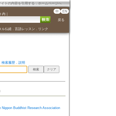
サイトの内容を引用する
．
ホームページへ
中
EN
ト内
｜
戻る
タル仏経
言語レッスン
リンク
．
．
．
検索履歴
．
説明
m
Buddhist Research Association