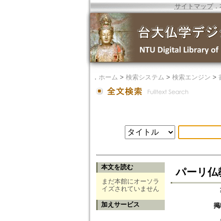
サイトマップ
．
．
ホーム
>
検索システム
>
検索エンジン
>
本文を読む
パーリ仏教に
まだ本館にオーソラ
イズされていません
加えサービス
掲