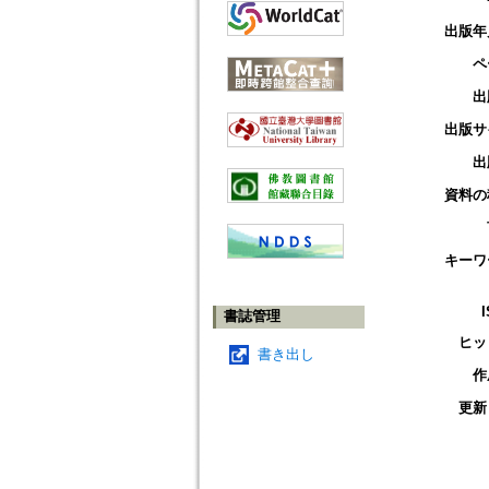
出版年
ペ
出
出版サ
出
資料の
キーワ
書誌管理
ヒッ
書き出し
作
更新