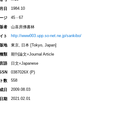
1984.10
月日
45 - 67
ージ
版者
山喜房佛書林
http://www003.upp.so-net.ne.jp/sankibo/
イト
版地
東京, 日本 [Tokyo, Japan]
種類
期刊論文=Journal Article
言語
日文=Japanese
ISSN
0387026X (P)
558
ト数
2009.08.03
成日
2021.02.01
日期