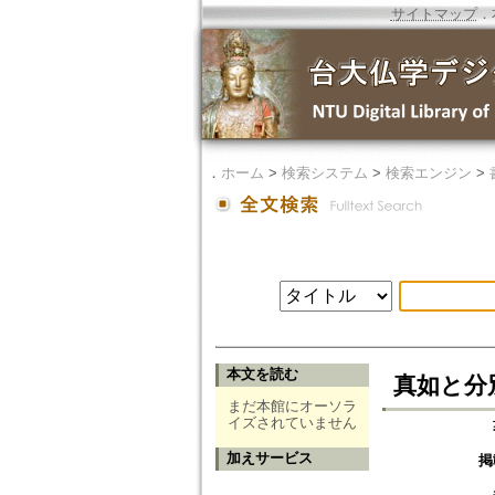
サイトマップ
．
．
ホーム
>
検索システム
>
検索エンジン
>
本文を読む
真如と分
まだ本館にオーソラ
イズされていません
加えサービス
掲