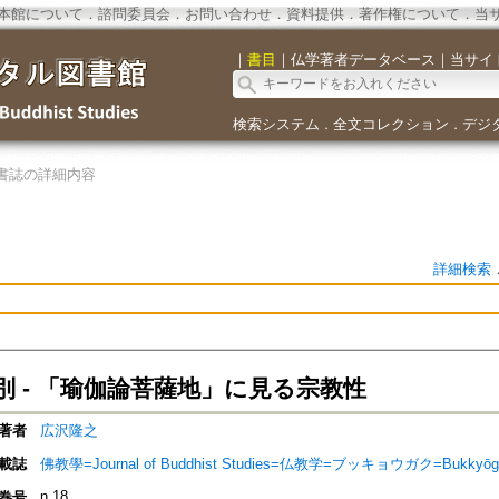
本館について
．
諮問委員会
．
お問い合わせ
．
資料提供
．
著作権について
．
当
｜
書目
｜
仏学著者データベース
｜
当サイ
検索システム
全文コレクション
デジ
．
．
書誌の詳細内容
詳細検索
別 - 「瑜伽論菩薩地」に見る宗教性
著者
広沢隆之
載誌
佛教學=Journal of Buddhist Studies=仏教学=ブッキョウガク=Bukkyōg
n.18
巻号