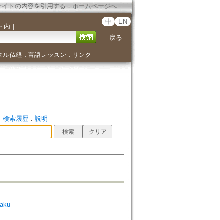
サイトの内容を引用する
．
ホームページへ
中
EN
ト内
｜
戻る
タル仏経
言語レッスン
リンク
．
．
．
検索履歴
．
説明
aku