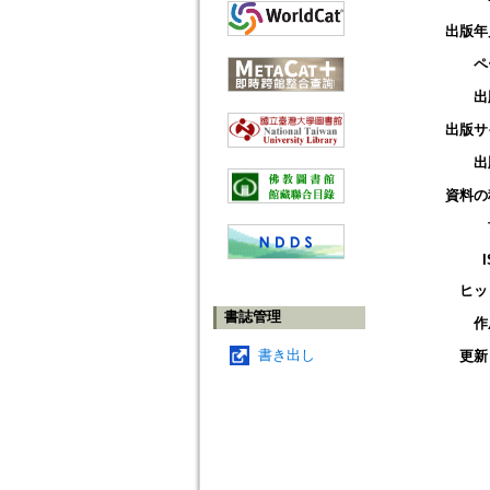
出版年
ペ
出
出版サ
出
資料の
ヒッ
書誌管理
作
書き出し
更新