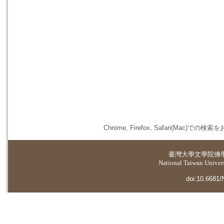
Chrome, Firefox, Safari(
臺灣大學
文學院佛
National Taiwan Universi
doi:10.6681