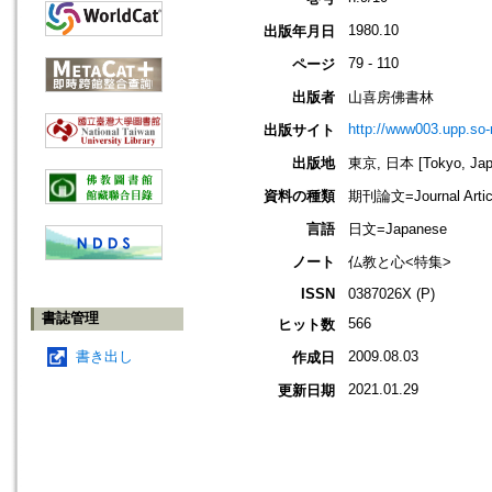
1980.10
出版年月日
79 - 110
ページ
出版者
山喜房佛書林
http://www003.upp.so-n
出版サイト
出版地
東京, 日本 [Tokyo, Jap
資料の種類
期刊論文=Journal Artic
言語
日文=Japanese
ノート
仏教と心<特集>
ISSN
0387026X (P)
書誌管理
566
ヒット数
書き出し
2009.08.03
作成日
2021.01.29
更新日期