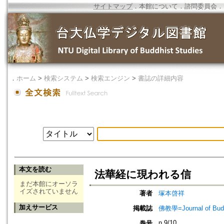
サイトマップ
．
本館について
．
諮問委員会
．
．
ホーム
>
検索システム
>
検索エンジン
>
書誌の詳細内容
本文を読む
法華経に現われる信
まだ本館にオーソラ
イズされていません
著者
塚本啓祥
加えサービス
掲載誌
佛教學=Journal of B
n.9/10
巻号