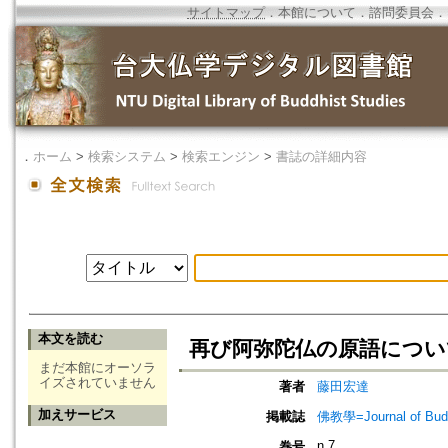
サイトマップ
．
本館について
．
諮問委員会
．
．
ホーム
>
検索システム
>
検索エンジン
>
書誌の詳細内容
本文を読む
再び阿弥陀仏の原語につい
まだ本館にオーソラ
イズされていません
著者
藤田宏達
加えサービス
掲載誌
佛教學=Journal of B
n.7
巻号