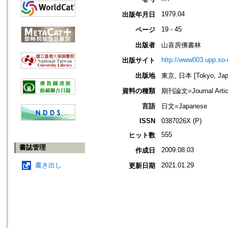
1979.04
出版年月日
19 - 45
ページ
出版者
山喜房佛書林
http://www003.upp.so-n
出版サイト
出版地
東京, 日本 [Tokyo, Jap
資料の種類
期刊論文=Journal Artic
言語
日文=Japanese
ISSN
0387026X (P)
555
ヒット数
書誌管理
2009.08.03
作成日
書き出し
2021.01.29
更新日期