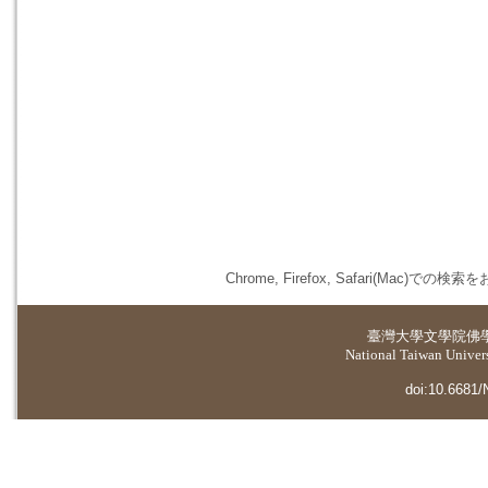
Chrome, Firefox, Safari(
臺灣大學
文學院佛
National Taiwan Universi
doi:10.6681