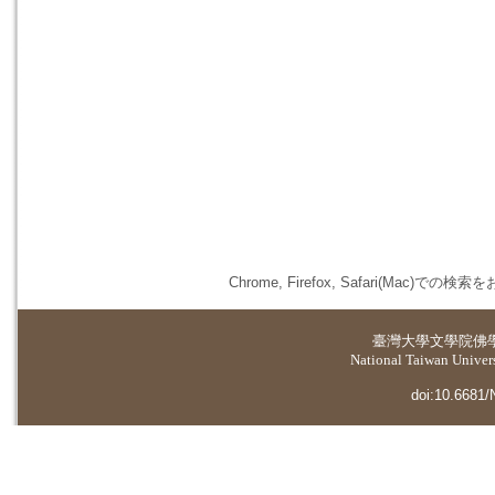
Chrome, Firefox, Safari(
臺灣大學
文學院佛
National Taiwan Universi
doi:10.6681