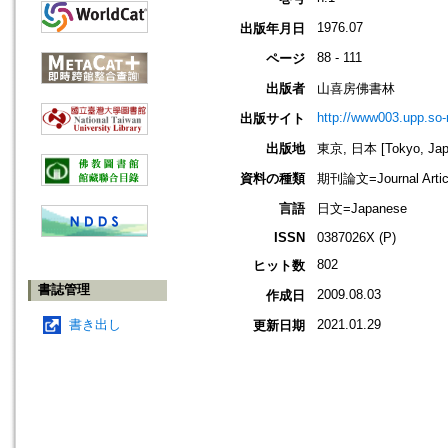
1976.07
出版年月日
88 - 111
ページ
出版者
山喜房佛書林
http://www003.upp.so-n
出版サイト
出版地
東京, 日本 [Tokyo, Jap
資料の種類
期刊論文=Journal Artic
言語
日文=Japanese
ISSN
0387026X (P)
802
ヒット数
書誌管理
2009.08.03
作成日
書き出し
2021.01.29
更新日期