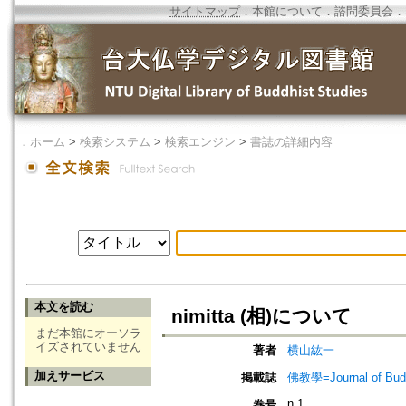
サイトマップ
．
本館について
．
諮問委員会
．
．
ホーム
>
検索システム
>
検索エンジン
>
書誌の詳細内容
本文を読む
nimitta (相)について
まだ本館にオーソラ
イズされていません
著者
横山紘一
加えサービス
掲載誌
佛教學=Journal of B
n.1
巻号