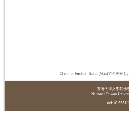
Chrome, Firefox, Safari(
臺灣大學
文學院佛
National Taiwan Universi
doi:10.6681