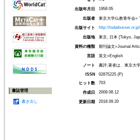
1958.05
出版年月日
出版者
東京大学仏教青年会= Young B
http://todaibussei.or.jp
出版サイト
出版地
東京, 日本 [Tokyo, Jap
資料の種類
期刊論文=Journal Artic
言語
英文=English
ノート
書評;著者は、東京大
ISSN
02875225 (P)
703
ヒット数
書誌管理
2009.08.12
作成日
書き出し
2018.09.20
更新日期