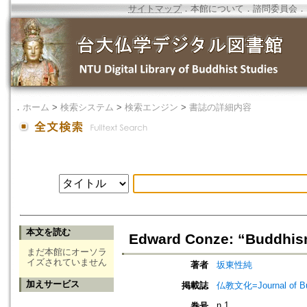
サイトマップ
．
本館について
．
諮問委員会
．
．
ホーム
>
検索システム
>
検索エンジン
>
書誌の詳細内容
本文を読む
Edward Conze: “Buddhi
まだ本館にオーソラ
イズされていません
著者
坂東性純
加えサービス
掲載誌
仏教文化=Journal of B
n.1
巻号