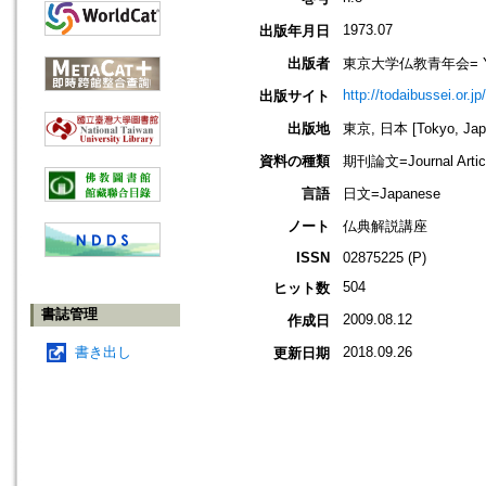
1973.07
出版年月日
出版者
東京大学仏教青年会= Young B
http://todaibussei.or.jp
出版サイト
出版地
東京, 日本 [Tokyo, Jap
資料の種類
期刊論文=Journal Artic
言語
日文=Japanese
ノート
仏典解説講座
ISSN
02875225 (P)
504
ヒット数
書誌管理
2009.08.12
作成日
書き出し
2018.09.26
更新日期