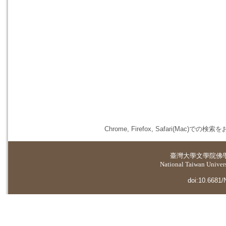
Chrome, Firefox, Safari(
臺灣大學
文學院佛
National Taiwan Universi
doi:10.6681