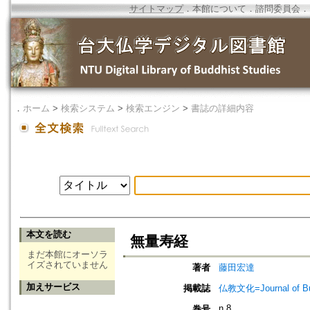
サイトマップ
．
本館について
．
諮問委員会
．
．
ホーム
>
検索システム
>
検索エンジン
>
書誌の詳細内容
本文を読む
無量寿経
まだ本館にオーソラ
イズされていません
著者
藤田宏達
加えサービス
掲載誌
仏教文化=Journal of B
n.8
巻号