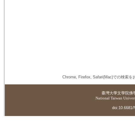
Chrome, Firefox, Safari(
臺灣大學
文學院佛
National Taiwan Universi
doi:10.6681