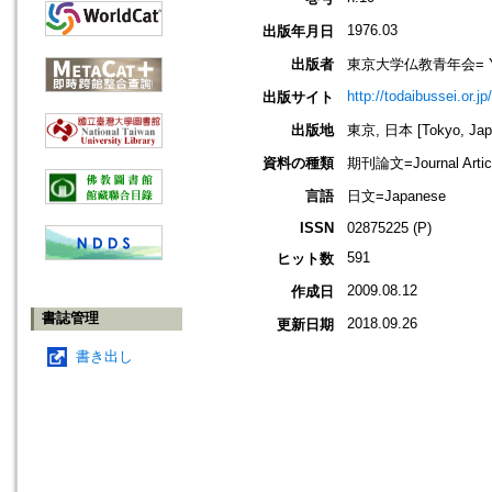
1976.03
出版年月日
出版者
東京大学仏教青年会= Young B
http://todaibussei.or.jp
出版サイト
出版地
東京, 日本 [Tokyo, Jap
資料の種類
期刊論文=Journal Artic
言語
日文=Japanese
ISSN
02875225 (P)
591
ヒット数
2009.08.12
作成日
書誌管理
2018.09.26
更新日期
書き出し