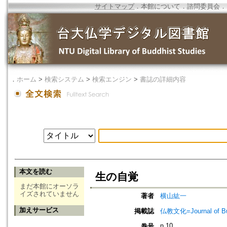
サイトマップ
．
本館について
．
諮問委員会
．
．
ホーム
>
検索システム
>
検索エンジン
>
書誌の詳細内容
本文を読む
生の自覚
まだ本館にオーソラ
イズされていません
著者
横山紘一
加えサービス
掲載誌
仏教文化=Journal of B
n.10
巻号