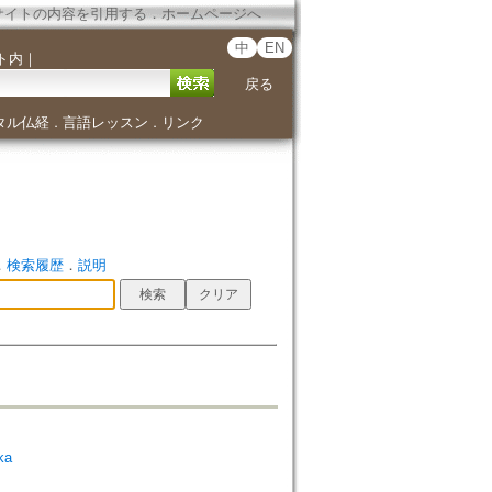
サイトの内容を引用する
．
ホームページへ
中
EN
ト内
｜
戻る
タル仏経
言語レッスン
リンク
．
．
．
検索履歴
．
説明
ka