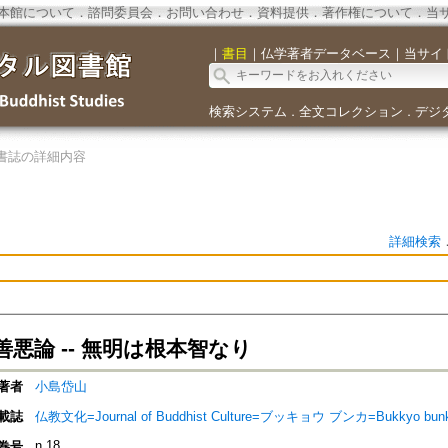
本館について
．
諮問委員会
．
お問い合わせ
．
資料提供
．
著作権について
．
当
｜
書目
｜
仏学著者データベース
｜
当サイ
検索システム
全文コレクション
デジ
．
．
書誌の詳細内容
詳細検索
悪論 -- 無明は根本智なり
著者
小島岱山
載誌
仏教文化=Journal of Buddhist Culture=ブッキョウ ブンカ=Bukkyo bun
n.18
巻号