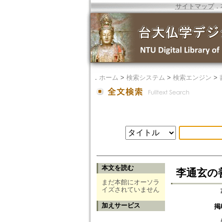
サイトマップ
．
．
ホーム
>
検索システム
>
検索エンジン
>
本文を読む
李通玄の善
まだ本館にオーソラ
イズされていません
加えサービス
掲