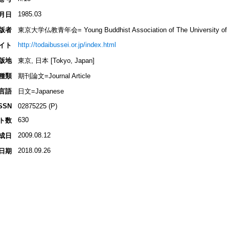
1985.03
月日
版者
東京大学仏教青年会= Young Buddhist Association of The University of 
http://todaibussei.or.jp/index.html
イト
版地
東京, 日本 [Tokyo, Japan]
種類
期刊論文=Journal Article
言語
日文=Japanese
SSN
02875225 (P)
630
ト数
2009.08.12
成日
2018.09.26
日期