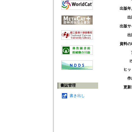
出版年
出
出版サ
出
資料の
I
ヒッ
作
書誌管理
更新
書き出し