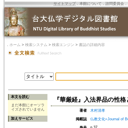
サイトマップ
．
本館について
．
諮問委員会
．
．
ホーム
>
検索システム
>
検索エンジン
>
書誌の詳細内容
本文を読む
『華厳経』入法界品の性格
まだ本館にオーソラ
イズされていません
著者
木村清孝
加えサービス
掲載誌
仏教文化=Journal of B
n.37
巻号