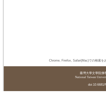
Chrome, Firefox, Safari(
臺灣大學
文學院佛
National Taiwan Universi
doi:10.6681