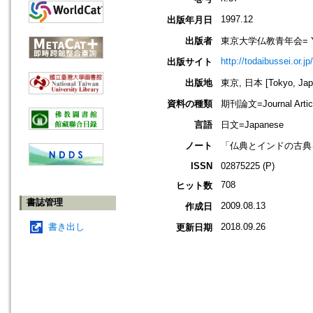
1997.12
出版年月日
出版者
東京大学仏教青年会= Young B
http://todaibussei.or.jp
出版サイト
出版地
東京, 日本 [Tokyo, Jap
資料の種類
期刊論文=Journal Artic
言語
日文=Japanese
ノート
「仏典とインドの古典
ISSN
02875225 (P)
708
ヒット数
書誌管理
2009.08.13
作成日
書き出し
2018.09.26
更新日期