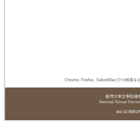
Chrome, Firefox, Safari(
臺灣大學
文學院佛
National Taiwan Universi
doi:10.6681