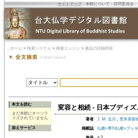
サイトマップ
．
本館について
．
諮問委員会
．
．
ホーム
>
検索システム
>
検索エンジン
>
書誌の詳細内容
本文を読む
変容と相続 - 日本ブディ
まだ本館にオーソラ
イズされていません
著者
J. M. 北川
;
荒木美智
加えサービス
掲載誌
仏教=季刊仏教=ブッ
n.2
巻号