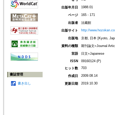
1988.01
出版年月日
165 - 171
ページ
出版者
法藏館
http://www.hozokan.co.
出版サイト
出版地
京都, 日本 [Kyoto, Jap
資料の種類
期刊論文=Journal Artic
言語
日文=Japanese
ISSN
09160124 (P)
703
ヒット数
書誌管理
2009.08.14
作成日
書き出し
2019.10.30
更新日期