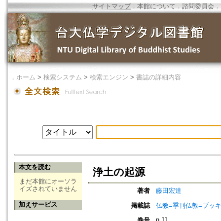
サイトマップ
．
本館について
．
諮問委員会
．
．
ホーム
>
検索システム
>
検索エンジン
>
書誌の詳細内容
本文を読む
浄土の起源
まだ本館にオーソラ
イズされていません
著者
藤田宏達
加えサービス
掲載誌
仏教=季刊仏教=ブッ
n.11
巻号