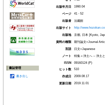
1990.04
出版年月日
41 - 52
ページ
出版者
法藏館
http://www.hozokan.co.
出版サイト
出版地
京都, 日本 [Kyoto, Jap
資料の種類
期刊論文=Journal Artic
言語
日文=Japanese
ノート
特集＝浄土へ -- 浄土
ISSN
09160124 (P)
書誌管理
510
ヒット数
書き出し
2009.08.17
作成日
2019.11.01
更新日期