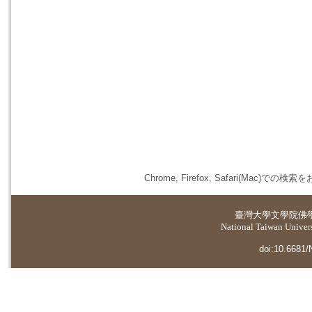
Chrome, Firefox, Safari(
臺灣大學
文學院佛
National Taiwan Universi
doi:10.6681