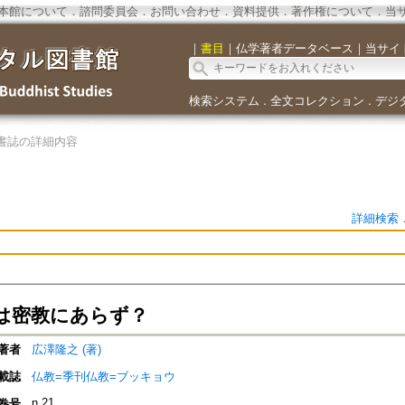
本館について
．
諮問委員会
．
お問い合わせ
．
資料提供
．
著作権について
．
当
｜
書目
｜
仏学著者データベース
｜
当サイ
検索システム
全文コレクション
デジ
．
．
書誌の詳細内容
詳細検索
は密教にあらず？
著者
広澤隆之 (著)
載誌
仏教=季刊仏教=ブッキョウ
n.21
巻号