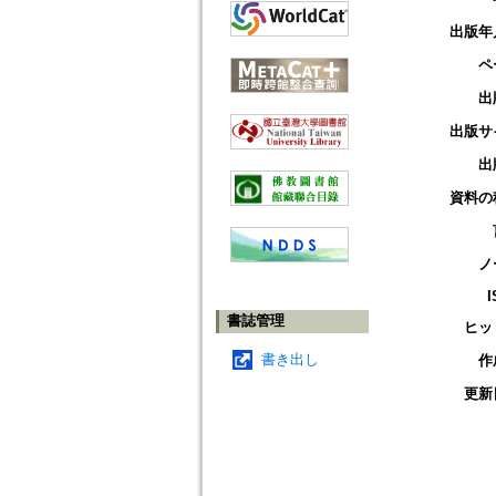
出版年
ペ
出
出版サ
出
資料の
ノ
I
書誌管理
ヒッ
書き出し
作
更新