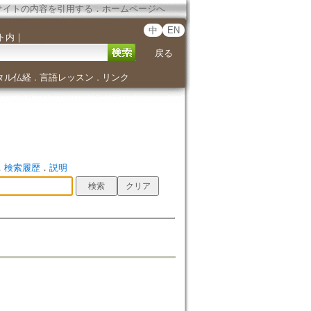
サイトの内容を引用する
．
ホームページへ
中
EN
ト内
｜
戻る
タル仏経
言語レッスン
リンク
．
．
．
検索履歴
．
説明