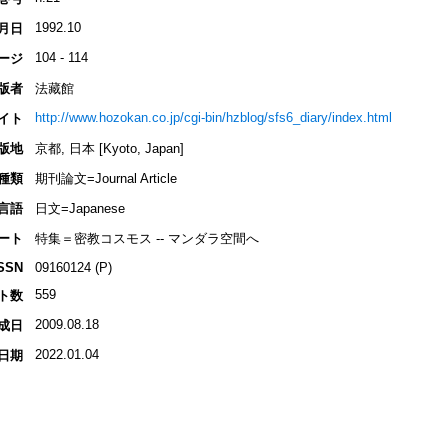
1992.10
月日
104 - 114
ージ
版者
法藏館
http://www.hozokan.co.jp/cgi-bin/hzblog/sfs6_diary/index.html
イト
版地
京都, 日本 [Kyoto, Japan]
種類
期刊論文=Journal Article
言語
日文=Japanese
ート
特集＝密教コスモス -- マンダラ空間へ
SSN
09160124 (P)
559
ト数
2009.08.18
成日
2022.01.04
日期