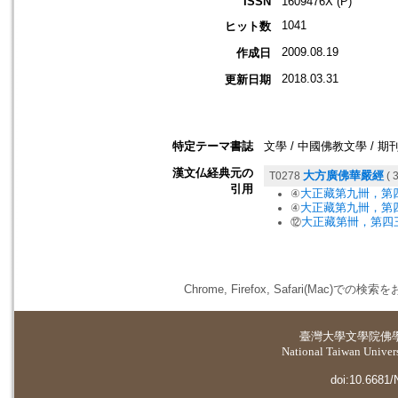
ISSN
1609476X (P)
1041
ヒット数
2009.08.19
作成日
2018.03.31
更新日期
特定テーマ書誌
文學 / 中國佛教文學 / 期
漢文仏経典元の
大方廣佛華嚴經
T0278
( 3
引用
大正藏第九卌，第
④
大正藏第九卌，第
④
大正藏第卌，第四
⑫
Chrome, Firefox, Safari(
臺灣大學
文學院佛
National Taiwan Universi
doi:10.6681