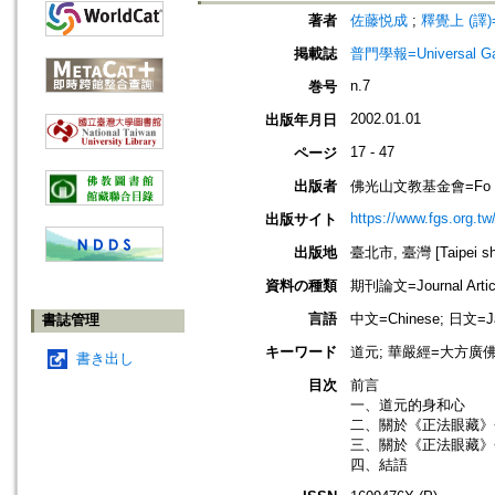
著者
佐藤悦成
;
釋覺上 (譯)=Sh
掲載誌
普門學報=Universal Gate
n.7
巻号
2002.01.01
出版年月日
17 - 47
ページ
出版者
佛光山文教基金會=Fo Guang 
https://www.fgs.org.tw
出版サイト
出版地
臺北市, 臺灣 [Taipei shi
資料の種類
期刊論文=Journal Artic
言語
中文=Chinese; 日文=J
書誌管理
キーワード
道元; 華嚴經=大方廣
書き出し
目次
前言
一、道元的身和心
二、關於《正法眼藏》<
三、關於《正法眼藏》<
四、結語