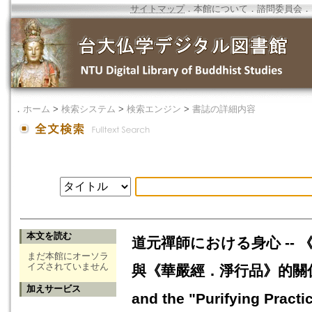
サイトマップ
．
本館について
．
諮問委員会
．
．
ホーム
>
検索システム
>
検索エンジン
>
書誌の詳細内容
本文を読む
道元禪師における身心 --
まだ本館にオーソラ
イズされていません
與《華嚴經．淨行品》的關係=The R
加えサービス
and the "Purifying Pract