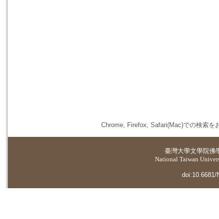
Chrome, Firefox, Safari(
臺灣大學
文學院佛
National Taiwan Universi
doi:10.6681