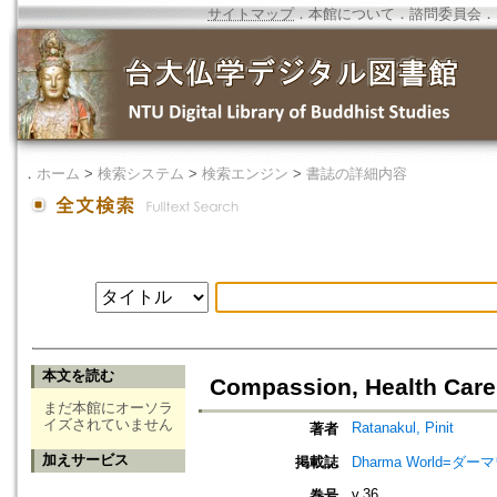
サイトマップ
．
本館について
．
諮問委員会
．
．
ホーム
>
検索システム
>
検索エンジン
>
書誌の詳細内容
本文を読む
Compassion, Health Care
まだ本館にオーソラ
イズされていません
Ratanakul, Pinit
著者
加えサービス
掲載誌
Dharma World=ダ
v.36
巻号