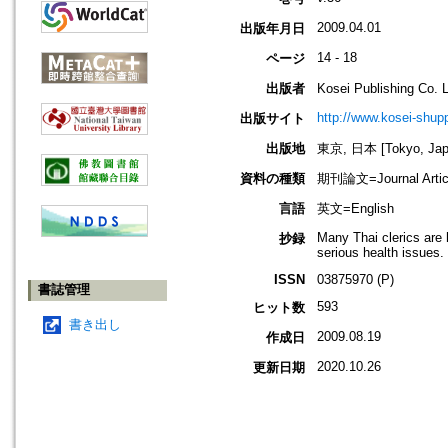
2009.04.01
出版年月日
14 - 18
ページ
出版者
Kosei Publishing C
http://www.kosei-shupp
出版サイト
出版地
東京, 日本 [Tokyo, Jap
資料の種類
期刊論文=Journal Artic
言語
英文=English
Many Thai clerics are 
抄録
serious health issues.
ISSN
03875970 (P)
書誌管理
593
ヒット数
書き出し
2009.08.19
作成日
2020.10.26
更新日期