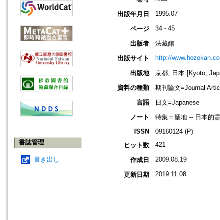
1995.07
出版年月日
34 - 45
ページ
出版者
法藏館
http://www.hozokan.co.
出版サイト
出版地
京都, 日本 [Kyoto, Jap
資料の種類
期刊論文=Journal Artic
言語
日文=Japanese
ノート
特集＝聖地 -- 日本的
ISSN
09160124 (P)
書誌管理
421
ヒット数
書き出し
2009.08.19
作成日
2019.11.08
更新日期