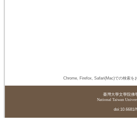
Chrome, Firefox, Safari(
臺灣大學
文學院佛
National Taiwan Universi
doi:10.6681