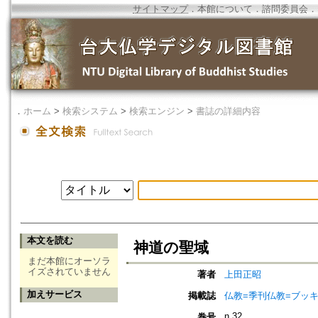
サイトマップ
．
本館について
．
諮問委員会
．
．
ホーム
>
検索システム
>
検索エンジン
>
書誌の詳細内容
本文を読む
神道の聖域
まだ本館にオーソラ
イズされていません
著者
上田正昭
加えサービス
掲載誌
仏教=季刊仏教=ブッ
n.32
巻号