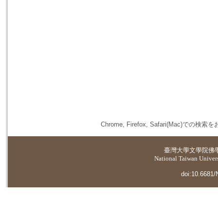
Chrome, Firefox, Safari(
臺灣大學
文學院佛
National Taiwan Universi
doi:10.6681