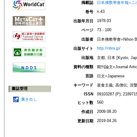
掲載誌
日本佛敎學會年報=ニホン ブッキ
n.43
巻号
1978.03
出版年月日
73 - 100
ページ
出版者
日本佛教學會=Nihon Buddh
http://nbra.jp/
出版サイト
出版地
京都, 日本 [Kyoto, Jap
資料の種類
期刊論文=Journal Artic
言語
日文=Japanese
キーワード
菜食主義; 高僧伝; 涅
書誌管理
ISSN
09103287 (P); 2189715
書き出し
560
ヒット数
2009.08.20
作成日
2019.04.26
更新日期