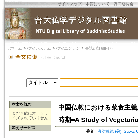
サイトマップ
．
本館について
．
諮問委員会
．
．
ホーム
>
検索システム
>
検索エンジン
>
書誌の詳細内容
本文を読む
中国仏教における菜食主義思
まだ本館にオーソラ
イズされていません
時期=A Study of Vegetari
加えサービス
著者
諏訪義純 (著)=Suwa, Gij