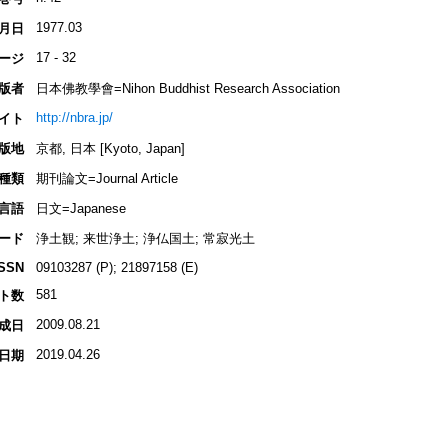
1977.03
月日
17 - 32
ージ
版者
日本佛教學會=Nihon Buddhist Research Association
http://nbra.jp/
イト
版地
京都, 日本 [Kyoto, Japan]
種類
期刊論文=Journal Article
言語
日文=Japanese
ード
浄土観; 来世浄土; 浄仏国土; 常寂光土
ISSN
09103287 (P); 21897158 (E)
581
ト数
2009.08.21
成日
2019.04.26
日期