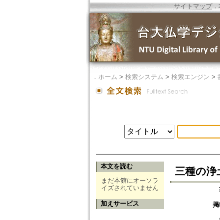
サイトマップ
．
．
ホーム
>
検索システム
>
検索エンジン
>
本文を読む
三種の浄土観=
まだ本館にオーソラ
イズされていません
加えサービス
掲