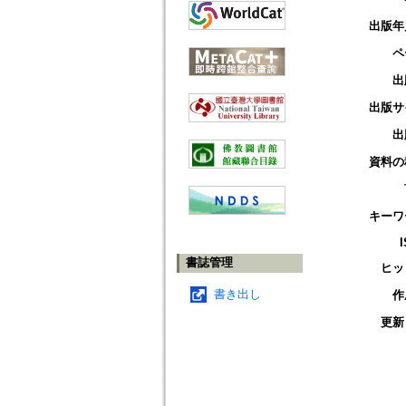
出版年
ペ
出
出版サ
出
資料の
キーワ
書誌管理
ヒッ
書き出し
作
更新