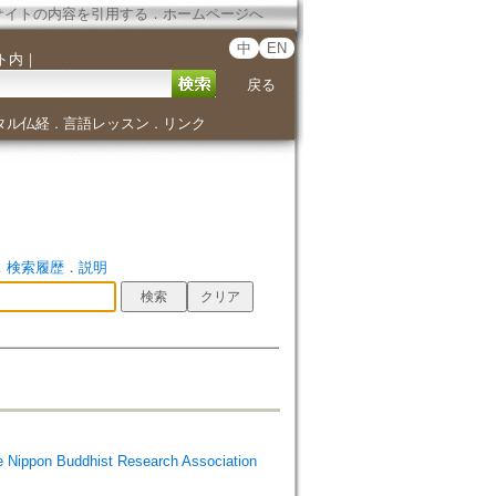
サイトの内容を引用する
．
ホームページへ
中
EN
ト内
｜
戻る
タル仏経
言語レッスン
リンク
．
．
．
検索履歴
．
説明
Buddhist Research Association