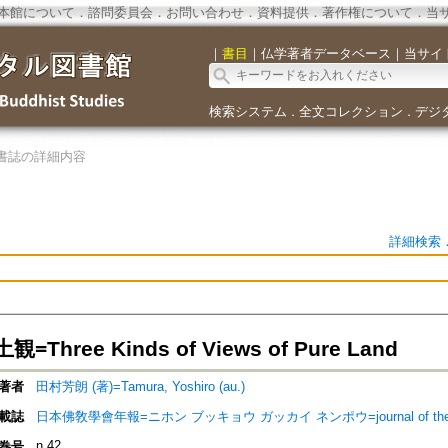
本館について
．
諮問委員会
．
お問い合わせ
．
資料提供
．
著作権について
．
当
｜
書目
｜
仏学著者データベース
｜
当サイ
検索システム
全文コレクション
デジ
．
．
書誌の詳細内容
詳細検索
Three Kinds of Views of Pure Land
著者
田村芳朗 (著)=Tamura, Yoshiro (au.)
載誌
日本佛敎學會年報=ニホン ブッキョウ ガッカイ ネンポウ=journal of the Nippon 
n.42
巻号