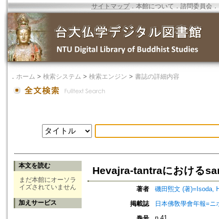
サイトマップ
．
本館について
．
諮問委員会
．
．
ホーム
>
検索システム
>
検索エンジン
>
書誌の詳細内容
本文を読む
Hevajra-tantraにおけるsam
まだ本館にオーソラ
イズされていません
著者
磯田煕文 (著)=Isoda, Hir
加えサービス
掲載誌
日本佛敎學會年報=ニホン ブッキ
n.41
巻号