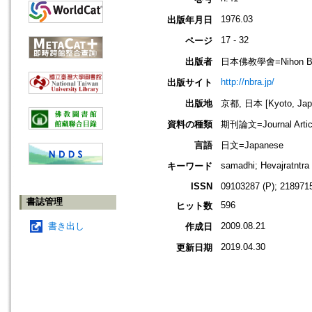
1976.03
出版年月日
17 - 32
ページ
出版者
日本佛教學會=Nihon Buddh
http://nbra.jp/
出版サイト
出版地
京都, 日本 [Kyoto, Jap
資料の種類
期刊論文=Journal Artic
言語
日文=Japanese
samadhi; Hevajratntra
キーワード
ISSN
09103287 (P); 2189715
書誌管理
596
ヒット数
書き出し
2009.08.21
作成日
2019.04.30
更新日期