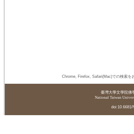
Chrome, Firefox, Safari(
臺灣大學
文學院佛
National Taiwan Universi
doi:10.6681