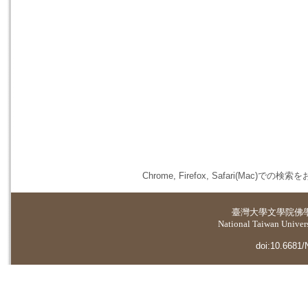
Chrome, Firefox, Safari(
臺灣大學
文學院佛
National Taiwan Universi
doi:10.6681