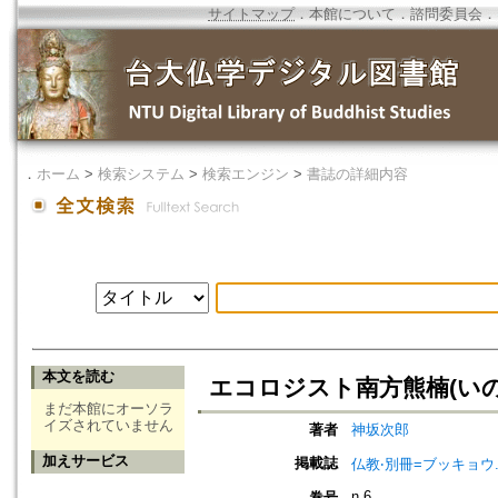
サイトマップ
．
本館について
．
諮問委員会
．
．
ホーム
>
検索システム
>
検索エンジン
>
書誌の詳細内容
本文を読む
エコロジスト南方熊楠(いの
まだ本館にオーソラ
イズされていません
著者
神坂次郎
加えサービス
掲載誌
仏教‧別冊=ブッキョウ
n.6
巻号