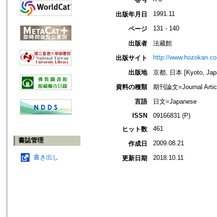
1991.11
出版年月日
131 - 140
ページ
出版者
法藏館
http://www.hozokan.co.
出版サイト
出版地
京都, 日本 [Kyoto, Jap
資料の種類
期刊論文=Journal Artic
言語
日文=Japanese
ISSN
09166831 (P)
461
ヒット数
書誌管理
2009.08.21
作成日
書き出し
2018.10.11
更新日期