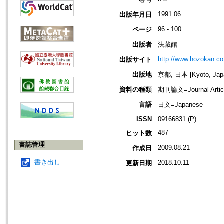
1991.06
出版年月日
96 - 100
ページ
出版者
法藏館
http://www.hozokan.co.
出版サイト
出版地
京都, 日本 [Kyoto, Jap
資料の種類
期刊論文=Journal Artic
言語
日文=Japanese
ISSN
09166831 (P)
487
ヒット数
書誌管理
2009.08.21
作成日
書き出し
2018.10.11
更新日期