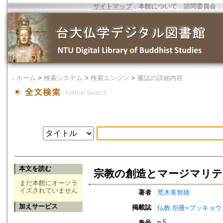
サイトマップ
．
本館について
．
諮問委員会
．
．
ホーム
>
検索システム
>
検索エンジン
>
書誌の詳細内容
本文を読む
宗教の創造とマージマリティ(
まだ本館にオーソラ
イズされていません
著者
荒木美智雄
加えサービス
掲載誌
仏教‧別冊=ブッキョウ
n.5
巻号