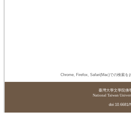
Chrome, Firefox, Safari(
臺灣大學
文學院佛
National Taiwan Universi
doi:10.6681