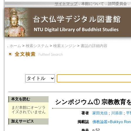
サイトマップ
．
本館について
．
諮問委員会
．
．
ホーム
>
検索システム
>
検索エンジン
>
書誌の詳細内容
本文を読む
シンポジウム① 宗教教育
まだ本館にオーソラ
イズされていません
著者
家田光信
;
川添崇
;
平
加えサービス
掲載誌
佛教論叢=Bukkyo Rons
n.52
巻号