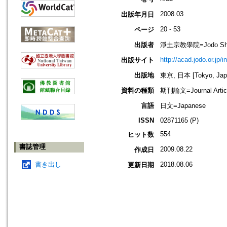
2008.03
出版年月日
20 - 53
ページ
出版者
淨土宗教學院=Jodo Shu B
http://acad.jodo.or.jp/
出版サイト
出版地
東京, 日本 [Tokyo, Jap
資料の種類
期刊論文=Journal Artic
言語
日文=Japanese
ISSN
02871165 (P)
554
ヒット数
書誌管理
2009.08.22
作成日
書き出し
2018.08.06
更新日期