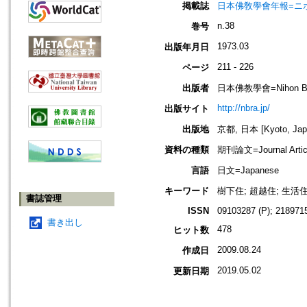
掲載誌
日本佛敎學會年報=ニホン ブッキ
n.38
巻号
1973.03
出版年月日
211 - 226
ページ
出版者
日本佛教學會=Nihon Buddh
http://nbra.jp/
出版サイト
出版地
京都, 日本 [Kyoto, Jap
資料の種類
期刊論文=Journal Artic
言語
日文=Japanese
キーワード
樹下住; 超越住; 生活住
書誌管理
ISSN
09103287 (P); 2189715
書き出し
478
ヒット数
2009.08.24
作成日
2019.05.02
更新日期