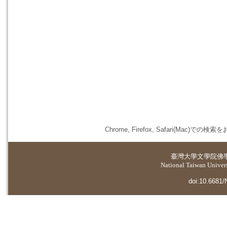
Chrome, Firefox, Safari(
臺灣大學
文學院佛
National Taiwan Universi
doi:10.6681