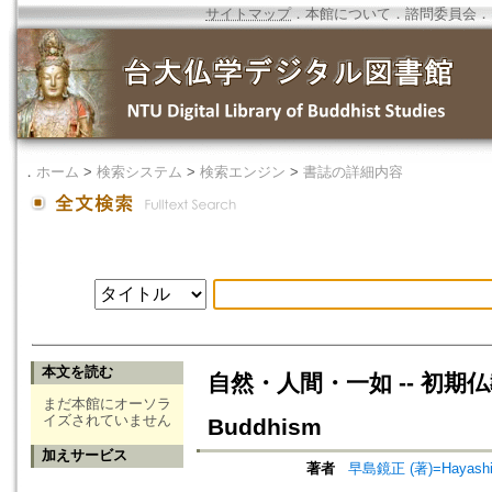
サイトマップ
．
本館について
．
諮問委員会
．
．
ホーム
>
検索システム
>
検索エンジン
>
書誌の詳細内容
本文を読む
自然・人間・一如 -- 初期仏教を中心
まだ本館にオーソラ
イズされていません
Buddhism
加えサービス
著者
早島鏡正 (著)=Hayashima