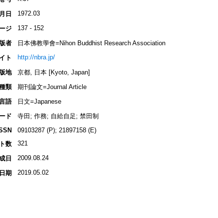
1972.03
月日
137 - 152
ージ
版者
日本佛教學會=Nihon Buddhist Research Association
http://nbra.jp/
イト
版地
京都, 日本 [Kyoto, Japan]
種類
期刊論文=Journal Article
言語
日文=Japanese
ード
寺田; 作務; 自給自足; 禁田制
ISSN
09103287 (P); 21897158 (E)
321
ト数
2009.08.24
成日
2019.05.02
日期