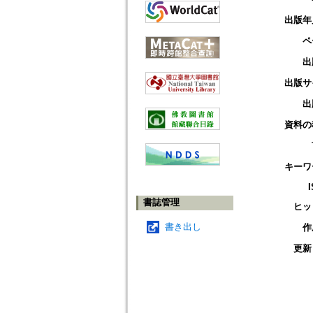
出版年
ペ
出
出版サ
出
資料の
キーワ
書誌管理
ヒッ
書き出し
作
更新