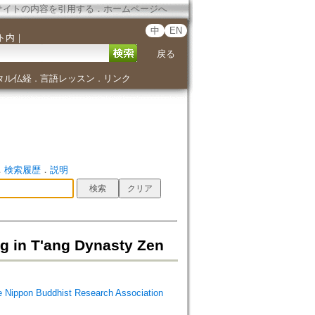
サイトの内容を引用する
．
ホームページへ
中
EN
ト内
｜
戻る
タル仏経
言語レッスン
リンク
．
．
．
検索履歴
．
説明
in T'ang Dynasty Zen
Buddhist Research Association