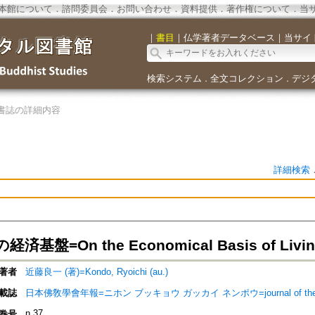
本館について
．
諮問委員会
．
お問い合わせ
．
資料提供
．
著作権について
．
当
｜
書目
｜
仏学著者データベース
｜
当サイ
検索システム
全文コレクション
デジ
．
．
書誌の詳細内容
詳細検索
基盤=On the Economical Basis of Living 
著者
近藤良一 (著)=Kondo, Ryoichi (au.)
載誌
日本佛敎學會年報=ニホン ブッキョウ ガッカイ ネンポウ=journal of the Nippon 
n.37
巻号