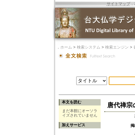
サイトマップ
．
．
ホーム
>
検索システム
>
検索エンジン
>
本文を読む
唐代禅宗の経済
まだ本館にオーソラ
イズされていません
加えサービス
掲