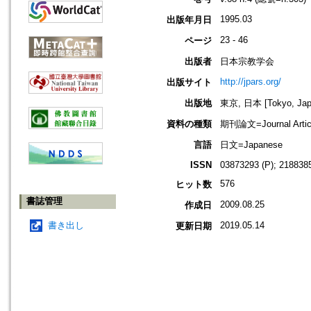
1995.03
出版年月日
23 - 46
ページ
出版者
日本宗教学会
http://jpars.org/
出版サイト
出版地
東京, 日本 [Tokyo, Jap
資料の種類
期刊論文=Journal Artic
言語
日文=Japanese
ISSN
03873293 (P); 2188385
576
ヒット数
書誌管理
2009.08.25
作成日
書き出し
2019.05.14
更新日期