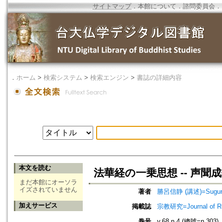
サイトマップ
．
本館について
．
諮問委員会
．
．
ホーム
>
検索システム
>
検索エンジン
>
書誌の詳細内容
本文を読む
法華経の一乗思想 -- 声
まだ本館にオーソラ
イズされていません
著者
勝呂信静 (講述)=Suguro, 
加えサービス
掲載誌
宗教研究=Journal of
巻号
v.68 n.4 (總號=n.303)