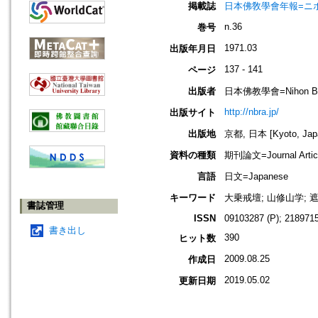
掲載誌
日本佛敎學會年報=ニホン ブッキ
n.36
巻号
1971.03
出版年月日
137 - 141
ページ
出版者
日本佛教學會=Nihon Buddh
http://nbra.jp/
出版サイト
出版地
京都, 日本 [Kyoto, Jap
資料の種類
期刊論文=Journal Artic
言語
日文=Japanese
キーワード
大乗戒壇; 山修山学; 
書誌管理
ISSN
09103287 (P); 2189715
書き出し
390
ヒット数
2009.08.25
作成日
2019.05.02
更新日期