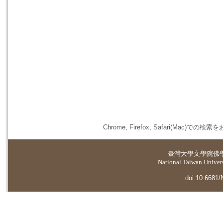
Chrome, Firefox, Safari(
臺灣大學
文學院佛
National Taiwan Universi
doi:10.6681