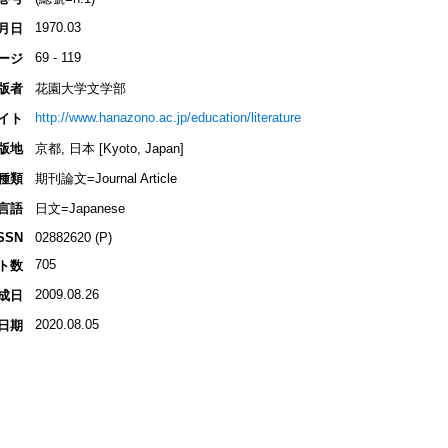
1970.03
月日
69 - 119
ージ
版者
花園大学文学部
http://www.hanazono.ac.jp/education/literature
イト
版地
京都, 日本 [Kyoto, Japan]
種類
期刊論文=Journal Article
言語
日文=Japanese
SSN
02882620 (P)
705
ト数
2009.08.26
成日
2020.08.05
日期