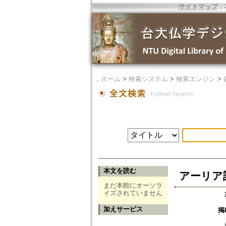
サイトマップ
．
．
ホーム
>
検索システム
>
検索エンジン
>
本文を読む
アーリア語の
まだ本館にオーソラ
イズされていません
加えサービス
掲