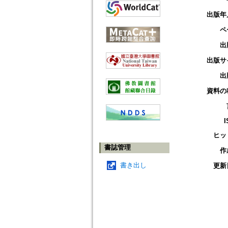
出版年
ペ
出
出版サ
出
資料の
I
ヒッ
書誌管理
作
書き出し
更新