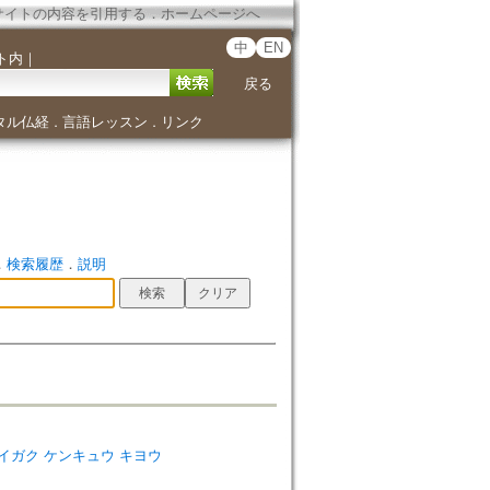
サイトの内容を引用する
．
ホームページへ
中
EN
ト内
｜
戻る
タル仏経
言語レッスン
リンク
．
．
．
検索履歴
．
説明
〕
ナゾノ ダイガク ケンキュウ キヨウ