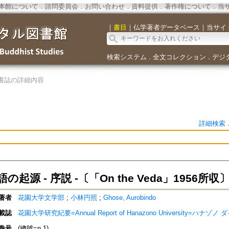
本館について
．
諮問委員会
．
お問い合わせ
．
資料提供
．
著作権について
．
当
｜
書目
｜
仏学著者データベース
｜
当サイ
検索システム
全文コレクション
デジ
．
．
書誌の詳細内容
詳細検索
起源 - 序説 -〔「On the Veda」1956所収
著者
花園大学文学部
;
小林円照
;
Ghose, Aurobindo
載誌
花園大学研究紀要=Annual Report of Hanazono University=ハ
巻号
(總號=n.1)