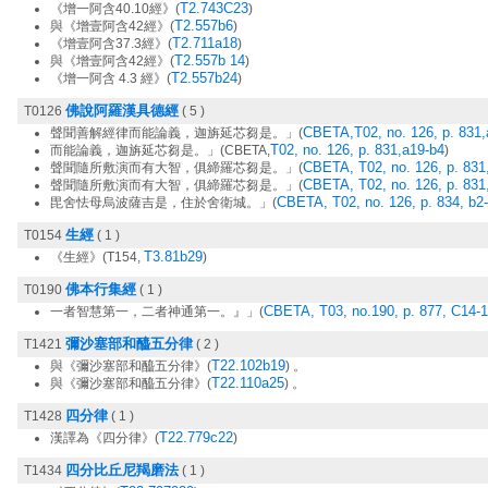
T2.743C23
《增一阿含40.10經》(
)
T2.557b6
與《增壹阿含42經》(
)
T2.711a18
《增壹阿含37.3經》(
)
T2.557b 14
與《增壹阿含42經》(
)
T2.557b24
《增一阿含 4.3 經》(
)
佛說阿羅漢具德經
T0126
( 5 )
CBETA,T02, no. 126, p. 831,
聲聞善解經律而能論義，迦旃延芯芻是。」(
T02, no. 126, p. 831,a19-b4
而能論義，迦旃延芯芻是。」(CBETA,
)
CBETA, T02, no. 126, p. 831
聲聞隨所敷演而有大智，俱締羅芯芻是。」(
CBETA, T02, no. 126, p. 831
聲聞隨所敷演而有大智，俱締羅芯芻是。」(
CBETA, T02, no. 126, p. 834, b2
毘舍怯母烏波薩吉是，住於舍衛城。」(
生經
T0154
( 1 )
T3.81b29
《生經》(T154,
)
佛本行集經
T0190
( 1 )
CBETA, T03, no.190, p. 877, C14-
一者智慧第一，二者神通第一。』」(
彌沙塞部和醯五分律
T1421
( 2 )
T22.102b19
與《彌沙塞部和醯五分律》(
) 。
T22.110a25
與《彌沙塞部和醯五分律》(
) 。
四分律
T1428
( 1 )
T22.779c22
漢譯為《四分律》(
)
四分比丘尼羯磨法
T1434
( 1 )