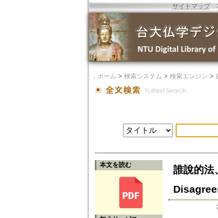
サイトマップ
．
．
ホーム
>
検索システム
>
検索エンジン
>
本文を読む
誰說的法、誰
Disagree