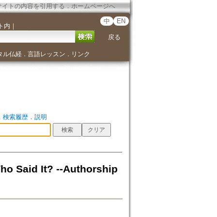
サイトの内容を引用する
．
ホームページへ
中
EN
ト内
｜
戻る
タル仏経
言語レッスン
リンク
．
．
．
検索履歴
．
説明
 It? --Authorship