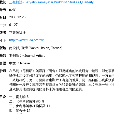
載誌
正觀雜誌=Satyabhisamaya: A Buddhist Studies Quarterly
n.47
巻号
2008.12.25
月日
6 - 27
ージ
版者
正觀雜誌社
http://www.tt034.org.tw/
イト
版地
南投縣, 臺灣 [Nantou hsien, Taiwan]
種類
期刊論文=Journal Article
言語
中文=Chinese
抄録
在巴利《尼柯耶》與漢譯《阿含》對應經典的比較研究中發現，即使事
誦傳承之後才付諸文字的結集，仍然顯示了相當程度的相似性。一方面
一致地相符，另一方面兩者也顯示了有趣的差異。同一經典的巴利與漢
是關於一段經文或者甚至整部經文的說者是誰的議題。本文列舉一些《
且依據其他經典提供的資料來評估兩者之間的差異。
目次
一、蜜丸喻 6
二、《牛角裟羅林經》9
三、舍利弗與摩柯拘桸羅 11
四、昆舍怯 14