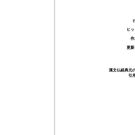
ヒッ
作
更新
漢文仏経典元
引