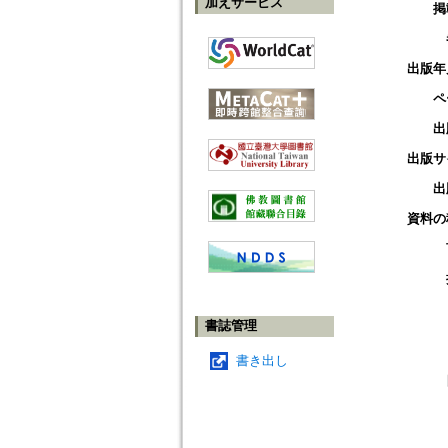
加えサービス
掲
出版年
ペ
出
出版サ
出
資料の
書誌管理
書き出し