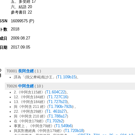
五、多受經 17
六、結語 20
參考書目 22
ISSN
16099575 (P)
2018
ト数
2009.08.27
成日
2017.09.05
日期
の
長阿含經
T0001
( 1 )
用
T1.109b15
譯為「(我父摩竭)瓶沙王」(
)。
中阿含經
T0026
( 10 )
T1.604C22
2.《中阿含115經》(
)。
T1.727C16
12.《中阿含184經》(
)
T1.727b23
13.《中阿含184經》(
)。
T1.790b-792b
與《中阿含 211 經》(
) 。
T1. 461b27
22.《中阿含29經》(
)。
T1.788a17
與《中阿含 210 經》(
)
T1.702b2
在《中阿含179經》(
)
T1.549b6
事實上，《中阿含79經》(
)
T1.720b18
與其對應經典《中阿含179經》(
)