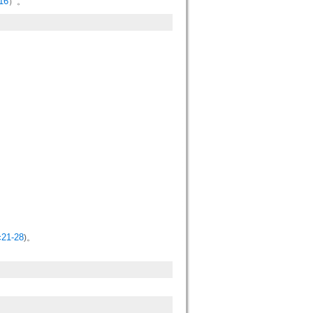
16
）。
c21-28
)。