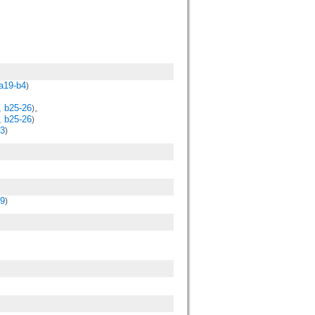
a19-b4
)
, b25-26
)。
, b25-26
)
-3
)
19
)