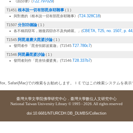
T22.797029
《四分律》(
)
根本說一切有部毘奈耶雜事
T1451
( 1 )
T24.328C18
與對應的《根本說一切有部毘奈耶雜事》(
)
分別功德論
T1507
( 1 )
CBETA, T25, no. 1507, p. 44
各不稱四辯耳，雖復四辯亦不及拘締羅。」(
阿毘達磨大毘婆沙論
T1545
( 1 )
T27.780c7
發問者作「毘舍怯郞波索迦」(T1545.
)
阿毘曇毘婆沙論
T1546
( 1 )
T28.337b7
發問者則作「毘舍怯優婆夷」(T1546.
)
 Firefox, Safari(Mac)での検索をお勧めします。ＩＥではこの検索システムを
臺灣大學
文學院佛學研究中心
．
臺灣大學數位人文研究中心
National Taiwan University Library © 1995 - 2026. All rights reserved
doi:10.6681/NTURCDH.DB_DLMBS/Collection