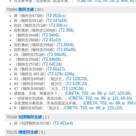
CBETA, T01, no. 26, p. 604, b2-
念出家學道，思想修習...是說苦邊。」（
雜阿含經
T0099
( 20 )
T2.251b-c
將《雜阿含973經》(
)
T2.147a24
與《雜阿含561經》(
)。
T2.60b-c
也列《雜阿含251經》(
)
T2.358
與對應的《雜阿含1306經》(
)。
T2.94b6
《雜阿含344經》(
)
T2.81a13
《雜阿含288經》(
)
T2.65b9
與對應的《雜阿含259經》(
)。
T2.60a26
與對應的《雜阿含250經》(
)。
T2.60b26
26.《雜阿含251經》(
)。
T2.64b26
《雜阿含256經》(
)。
T2.64C24
《雜阿含257經》(
)
T2.65a17
與《雜阿含258經》(
)。
T2.123c-124b
與《雜阿含 485 經》(
)。
T2.123C22
43.《雜阿含485經》「瓶沙王」(
)。
T2.123C23
44.《雜阿含485經》「瓶沙王」(
) 。
T2.123C24
47.《雜阿含485經》「大王」(
) 。
CBETA, T02, no. 99, p. 147, a23-28
彼精進、方便、籌量息不？』」(
)。
CBETA, T02, no. 99, p. 115, b5-16
一切皆能分別諸經、善說法相。」(
)
CBETA, T02, no. 99, p. 358 
亦常讚歎示教照喜，常為四眾說法不倦。」(
CBETA, T02, no. 99, p. 123,c22
9:《雜阿含485經》「瓶沙王」(
)
別譯雜阿含經
T0100
( 1 )
T2.451a-b
與《別譯雜阿含207經》(
)
增壹阿含經
T0125
( 5 )