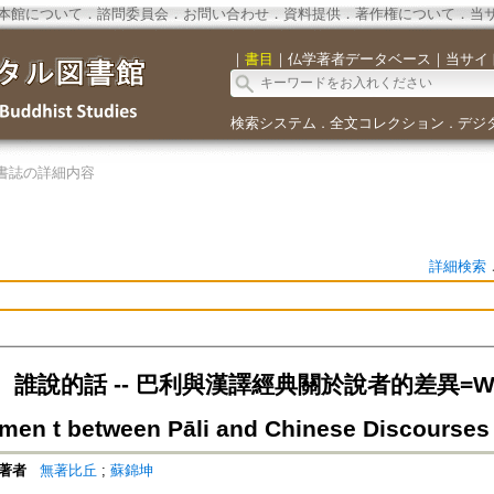
本館について
．
諮問委員会
．
お問い合わせ
．
資料提供
．
著作権について
．
当
｜
書目
｜
仏学著者データベース
｜
当サイ
検索システム
全文コレクション
デジ
．
．
書誌の詳細内容
詳細検索
說的話 -- 巴利與漢譯經典關於說者的差異=Who Said
men t between Pāli and Chinese Discourses
著者
無著比丘
;
蘇錦坤