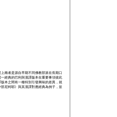
實上兩者是源自早期不同佛教部派在長期口
同一經典的巴利與漢譯版本在重要事項彼此
譯版本之間有一種特別引發興味的差異，就
中部尼柯耶》與其漢譯對應經典為例子，並