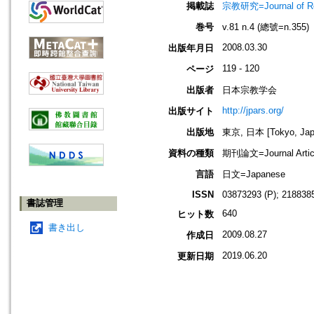
掲載誌
宗教研究=Journal of
巻号
v.81 n.4 (總號=n.355)
2008.03.30
出版年月日
119 - 120
ページ
出版者
日本宗教学会
http://jpars.org/
出版サイト
出版地
東京, 日本 [Tokyo, Jap
資料の種類
期刊論文=Journal Artic
言語
日文=Japanese
ISSN
03873293 (P); 2188385
書誌管理
640
ヒット数
書き出し
2009.08.27
作成日
2019.06.20
更新日期