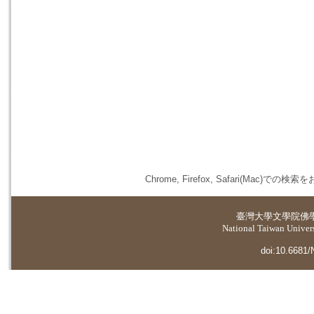
Chrome, Firefox, Safari(
臺灣大學
文學院佛
National Taiwan Universi
doi:10.6681