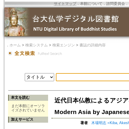
サイトマップ
．
本館について
．
諮問委員会
．
．
ホーム
>
検索システム
>
検索エンジン
>
書誌の詳細内容
本文を読む
近代日本仏教によるアジア布教の越境性
まだ本館にオーソラ
イズされていません
Modern Asia by Japanes
加えサービス
著者
木場明志 =Kiba, Akesh