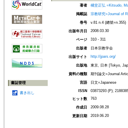
著者
橘堂正弘 =Kitsudo, Ma
掲載誌
宗教研究=Journal of
巻号
v.81 n.4 (總號=n.355)
2008.03.30
出版年月日
310 - 311
ページ
出版者
日本宗教学会
http://jpars.org/
出版サイト
出版地
東京, 日本 [Tokyo, Jap
資料の種類
期刊論文=Journal Artic
言語
日文=Japanese
書誌管理
ISSN
03873293 (P); 2188385
書き出し
763
ヒット数
2009.08.28
作成日
2019.06.20
更新日期