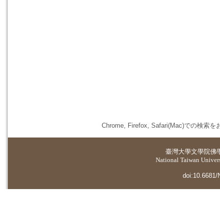
Chrome, Firefox, Safari(
臺灣大學
文學院佛
National Taiwan Universi
doi:10.6681