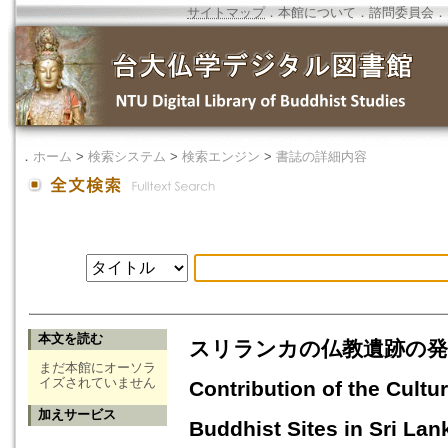
サイトマップ
．
本館について
．
諮問委員会
．
．
ホーム
>
検索システム
>
検索エンジン
>
書誌の詳細内容
本文を読む
スリランカの仏教遺跡の発掘、保存
まだ本館にオーソラ
イズされていません
Contribution of the Cultu
加えサービス
Buddhist Sites in Sri Lan