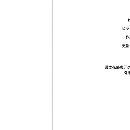
ヒッ
作
更新
漢文仏経典元
引