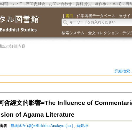
本館について
．
諮問委員会
．
お問い合わせ
．
資料提供
．
著作権について
．
当
｜
書目
｜
仏学著者データベース
｜
当サイ
検索システム
全文コレクション
デジ
．
．
書誌の詳細内容
詳細検索
文的影響=The Influence of Commentarial 
sion of Āgama Literature
著者
無著比丘 (著)=Bhikkhu Analayo (au.)
;
蘇錦坤