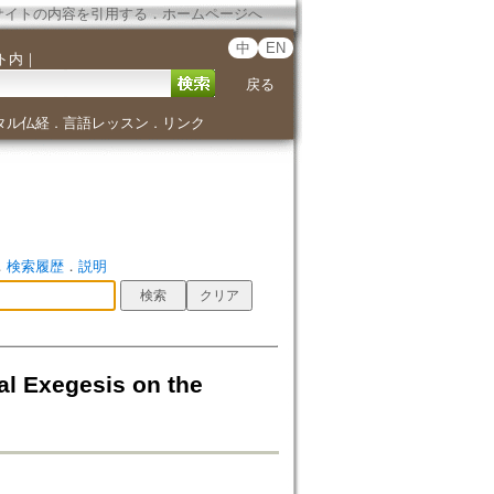
サイトの内容を引用する
．
ホームページへ
中
EN
ト内
｜
戻る
タル仏経
言語レッスン
リンク
．
．
．
検索履歴
．
説明
Exegesis on the