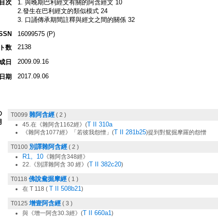
目次
1. 與晚期巴利經文有關的阿含經文 10
2.發生在巴利經文的類似模式 24
3. 口誦傳承期間註釋與經文之間的關係 32
ISSN
16099575 (P)
2138
ト数
2009.09.16
成日
2017.09.06
日期
の
雜阿含經
T0099
( 2 )
用
T II 310a
45.在《雜阿含1162經》(
T II 281b25
《雜阿含1077經》「若彼我怨憎」(
)提到對鴛掘摩羅的怨憎
別譯雜阿含經
T0100
( 2 )
R1。10
《雜阿含348經》
T II 382c20
22.《別譯雜阿含 30 經》(
)
佛說鴦掘摩經
T0118
( 1 )
T II 508b21
在 T 118 (
)
增壹阿含經
T0125
( 3 )
T II 660a1
與《增一阿含30.3經》(
)