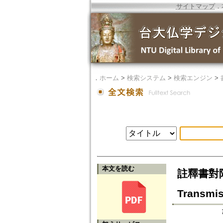
サイトマップ
．
．
ホーム
>
検索システム
>
検索エンジン
>
本文を読む
註釋書對阿含經
Transmis