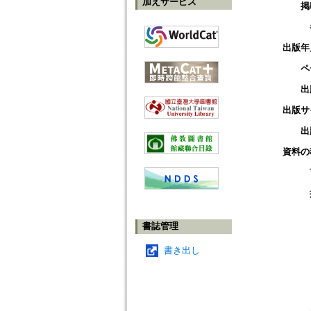
加えサービス
掲
出版年
ペ
出
出版サ
出
資料の
書誌管理
書き出し