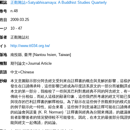
載誌
正觀雜誌=Satyabhisamaya: A Buddhist Studies Quarterly
n.48
巻号
2009.03.25
月日
10 - 47
ージ
版者
正觀雜誌社
http://www.tt034.org.tw/
イト
版地
南投縣, 臺灣 [Nantou hsien, Taiwan]
種類
期刊論文=Journal Article
言語
中文=Chinese
抄録
本文意圖顯示部分阿含經文受到來自註釋書的概念與見解的影響，這樣
發生在口誦傳承時，這些影響已經成為印度語系原文的一部分而被翻譯
本文的第一部分，我檢校了一些與其巴利對應經典不同的阿含經文，有
傳統十分相似，而給人這樣的顯著印象，這些我們所考慮的經文可能已
與現存的巴利註釋書的解釋相似。為了顯示在這些例子所觀察到的模式
的例子顯示此一特性。綜合來看，這些例子則意涵著註釋可能在口誦傳
的結論會與諾曼 (K. R. Norman)「註釋書與經典為分開來傳誦」
前者影響後者的情況變得較不可能發生。因此，在本文的最後部分我謹
能與經文一起傳誦」的結論。