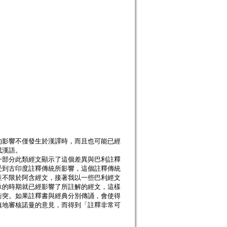
的影響不僅發生於漢譯時，而且也可能已經
成漢語。
一部分此類經文顯示了這個差異與巴利註釋
受到古印度註釋傳統所影響，這個註釋傳統
並不限於阿含經文，接著我以一些巴利經文
承的時期就已經影響了所註解的經文，這樣
的建議衝突。如果註釋書與經典分別傳誦，會使得
慎地審核諾曼的意見，而得到「註釋非常可