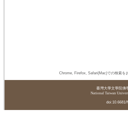
Chrome, Firefox, Safari(
臺灣大學
文學院佛
National Taiwan Universi
doi:10.6681