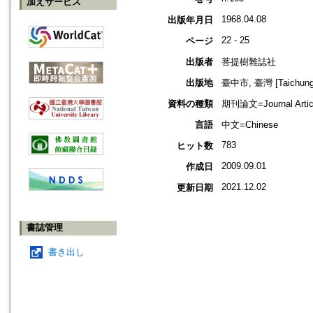
加えサービス
1968.04.08
出版年月日
22 - 25
ページ
出版者
菩提樹雜誌社
出版地
臺中市, 臺灣 [Taichung s
資料の種類
期刊論文=Journal Artic
言語
中文=Chinese
783
ヒット数
2009.09.01
作成日
2021.12.02
更新日期
書誌管理
書き出し