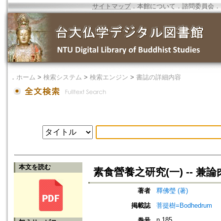
サイトマップ
．
本館について
．
諮問委員会
．
．
ホーム
>
検索システム
>
検索エンジン
>
書誌の詳細内容
本文を読む
素食營養之研究(一) -- 兼
著者
釋佛瑩 (著)
掲載誌
菩提樹=Bodhedrum
n.185
巻号